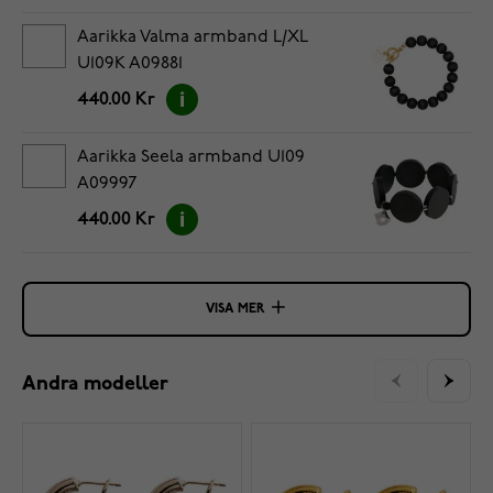
Aarikka Valma armband L/XL
U109K A09881
440.00 Kr
Aarikka Seela armband U109
A09997
440.00 Kr
VISA MER
Andra modeller