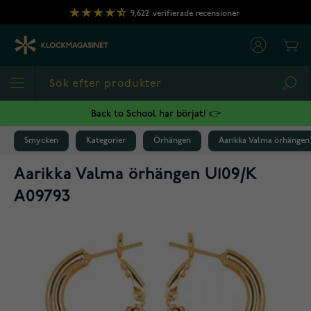
Hoppa till innehållet
9,622
verifierade recensioner
Cart
Sea
Back to School har börjat! 👉
Smycken
Kategorier
Örhängen
Aarikka Valma örhängen
Aarikka Valma örhängen U109/K
A09793