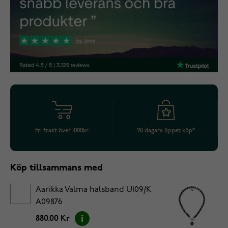
Fri frakt över 1000kr
90 dagars öppet köp*
Köp tillsammans med
Aarikka Valma halsband U109/K
A09876
880.00 Kr