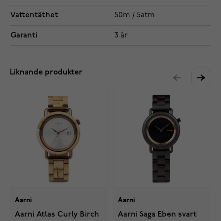
Vattentäthet
50m / 5atm
Garanti
3 år
Liknande produkter
Aarni
Aarni
Aarni Atlas Curly Birch
Aarni Saga Eben svart