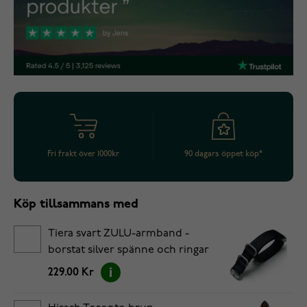
Fri frakt över 1000kr
90 dagars öppet köp*
Köp tillsammans med
Tiera svart ZULU-armband -
borstat silver spänne och ringar
20 mm
229.00 Kr