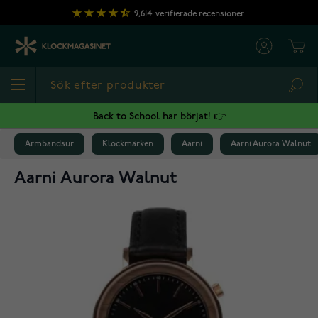
Hoppa till innehållet
9,614
verifierade recensioner
Cart
Sea
Back to School har börjat! 👉
Armbandsur
Klockmärken
Aarni
Aarni Aurora Walnut
Aarni Aurora Walnut