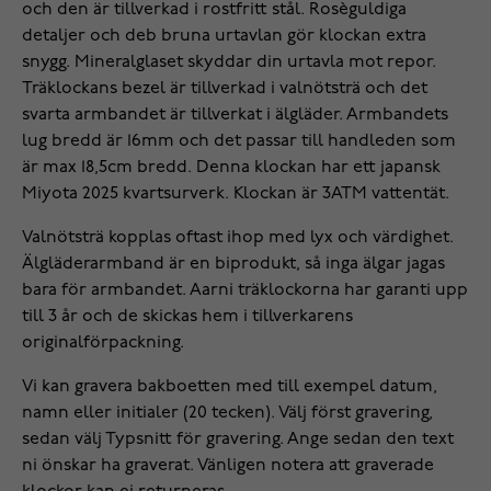
och den är tillverkad i rostfritt stål. Rosèguldiga
detaljer och deb bruna urtavlan gör klockan extra
snygg. Mineralglaset skyddar din urtavla mot repor.
Träklockans bezel är tillverkad i valnötsträ och det
svarta armbandet är tillverkat i älgläder. Armbandets
lug bredd är 16mm och det passar till handleden som
är max 18,5cm bredd. Denna klockan har ett japansk
Miyota 2025 kvartsurverk. Klockan är 3ATM vattentät.
Valnötsträ kopplas oftast ihop med lyx och värdighet.
Älgläderarmband är en biprodukt, så inga älgar jagas
bara för armbandet. Aarni träklockorna har garanti upp
till 3 år och de skickas hem i tillverkarens
originalförpackning.
Vi kan gravera bakboetten med till exempel datum,
namn eller initialer (20 tecken). Välj först gravering,
sedan välj Typsnitt för gravering. Ange sedan den text
ni önskar ha graverat. Vänligen notera att graverade