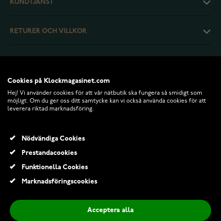
KUNDTJÄNST
RETURER OCH VILLKOR
INFO
Cookies på Klockmagasinet.com
Hej! Vi använder cookies för att vår nätbutik ska fungera så smidigt som
möjligt. Om du ger oss ditt samtycke kan vi också använda cookies för att
leverera riktad marknadsföring.
Nödvändiga Cookies
Prestandacookies
Funktionella Cookies
© 2026 Klockmagasinet.com
Marknadsföringscookies
Aarni Aurora Walnut
1 925,00 Kr
Acceptera alla