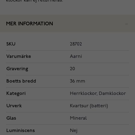
klockor kan ej returneras.
MER INFORMATION
SKU
28702
Varumärke
Aarni
Gravering
20
Boetts bredd
36 mm
Kategori
Herrklockor, Damklockor
Urverk
Kvartsur (batteri)
Glas
Mineral
Luminiscens
Nej