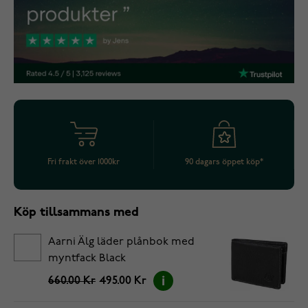
Fri frakt över 1000kr
90 dagars öppet köp*
Köp tillsammans med
Aarni Älg läder plånbok med
myntfack Black
660.00 Kr
495.00 Kr