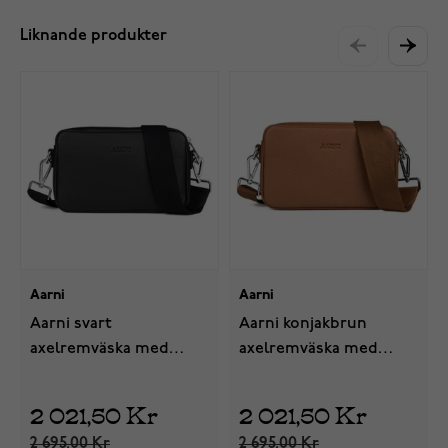
Liknande produkter
Aarni
Aarni
Aarni svart
Aarni konjakbrun
axelremväska med
axelremväska med
silver dragkedja
dragkedja i silver
2 021,50 Kr
2 021,50 Kr
2 695,00 Kr
2 695,00 Kr