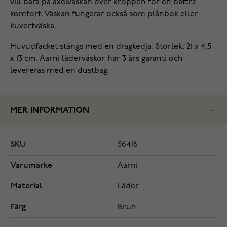
vill bära på axelväskan över kroppen för en bättre
komfort. Väskan fungerar också som plånbok eller
kuvertväska.
Huvudfacket stängs med en dragkedja. Storlek: 21 x 4,5
x 13 cm. Aarni läderväskor har 3 års garanti och
levereras med en dustbag.
MER INFORMATION
SKU
56416
Varumärke
Aarni
Material
Läder
Färg
Brun