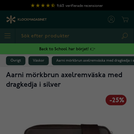
Hoppa till innehållet
9,613
verifierade recensioner
Cart
Sea
Back to School har börjat! 👉
Övrigt
Väskor
Aarni mörkbrun axelremväska med dragkedja i s
Aarni mörkbrun axelremväska med
dragkedja i silver
-25%