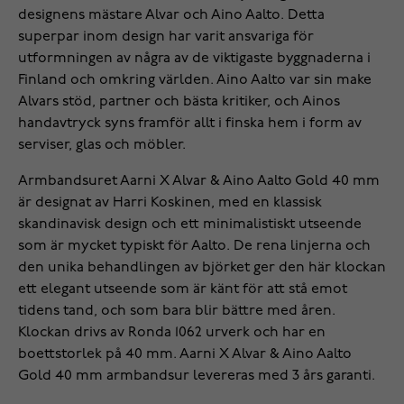
designens mästare Alvar och Aino Aalto. Detta
superpar inom design har varit ansvariga för
utformningen av några av de viktigaste byggnaderna i
Finland och omkring världen. Aino Aalto var sin make
Alvars stöd, partner och bästa kritiker, och Ainos
handavtryck syns framför allt i finska hem i form av
serviser, glas och möbler.
Armbandsuret Aarni X Alvar & Aino Aalto Gold 40 mm
är designat av Harri Koskinen, med en klassisk
skandinavisk design och ett minimalistiskt utseende
som är mycket typiskt för Aalto. De rena linjerna och
den unika behandlingen av björket ger den här klockan
ett elegant utseende som är känt för att stå emot
tidens tand, och som bara blir bättre med åren.
Klockan drivs av Ronda 1062 urverk och har en
boettstorlek på 40 mm. Aarni X Alvar & Aino Aalto
Gold 40 mm armbandsur levereras med 3 års garanti.