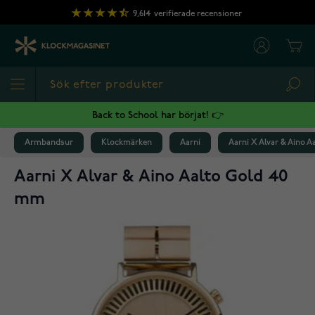
Hoppa till innehållet
9,614
verifierade recensioner
Cart
Sea
Back to School har börjat! 👉
Armbandsur
Klockmärken
Aarni
Aarni X Alvar & Aino 
Aarni X Alvar & Aino Aalto Gold 40
mm