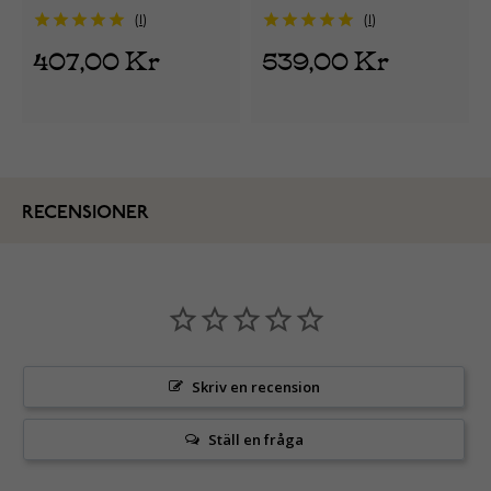
Cuban 10 mm SSN-8405
pansarhalskedja Miami
1
1
Cuban 10 mm SSN-
407,00 Kr
539,00 Kr
8405AN
RECENSIONER
Skriv en recension
Ställ en fråga