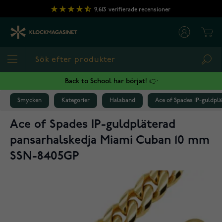
Hoppa till innehållet
9,613
verifierade recensioner
Cart
Sea
Back to School har börjat! 👉
Smycken
Kategorier
Halsband
Ace of Spades IP-guldp
Ace of Spades IP-guldpläterad
pansarhalskedja Miami Cuban 10 mm
SSN-8405GP