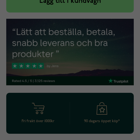
Lägg till i kundvagn
Fri frakt över 1000kr
90 dagars öppet köp*