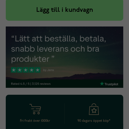
Lägg till i kundvagn
Fri frakt över 1000kr
90 dagars öppet köp*