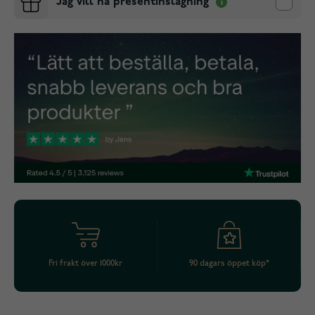
Jag vill ha presentinslagning
Fri frakt över 1000kr
90 dagars öppet köp*