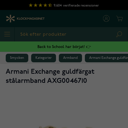
Hoppa till innehållet
9,604
verifierade recensioner
Cart
Sea
Back to School har börjat! 👉
Smycken
Kategorier
Armband
Armani Exchange guldfä
Armani Exchange guldfärgat
stålarmband AXG0046710