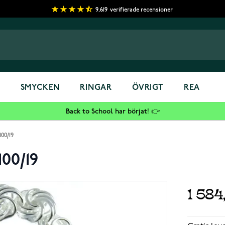
9,619
verifierade recensioner
S
SMYCKEN
RINGAR
ÖVRIGT
REA
Back to School har börjat! 👉
00/19
00/19
1 584