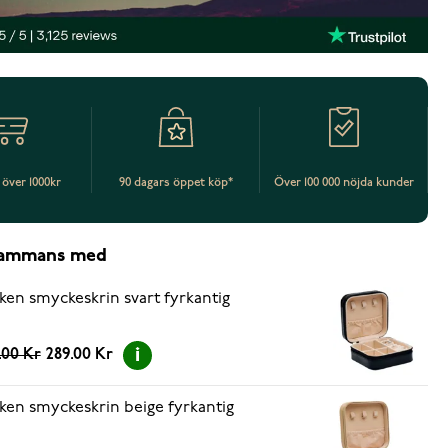
t över 1000kr
90 dagars öppet köp*
Över 100 000 nöjda kunder
lsammans med
ken smyckeskrin svart fyrkantig
.00 Kr
289.00 Kr
ken smyckeskrin beige fyrkantig