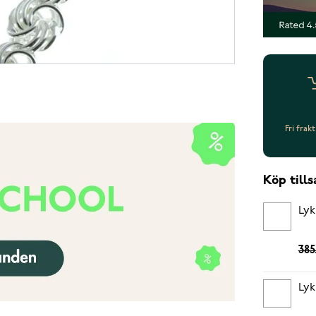
Fri frak
Köp til
Lyk
385
Lyk