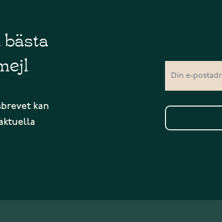
å bästa
mejl
sbrevet kan
aktuella