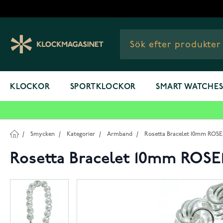
Hoppa till innehållet
KLOCKOR
SPORTKLOCKOR
SMART WATCHE
/
Smycken
/
Kategorier
/
Armband
/
Rosetta Bracelet 10mm ROSE1
Rosetta Bracelet 10mm ROSE1