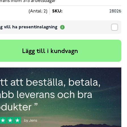
verans inom 3–5 arbetsdagar
(Antal: 2)
SKU:
28026
g vill ha presentinslagning
Lägg till i kundvagn