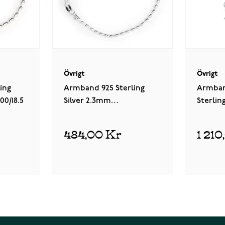
Övrigt
Övrigt
ing
Armband 925 Sterling
Armban
00/18.5
Silver 2.3mm
Sterlin
OLIIVI230/18.5
KING7.3
484,00 Kr
1 21