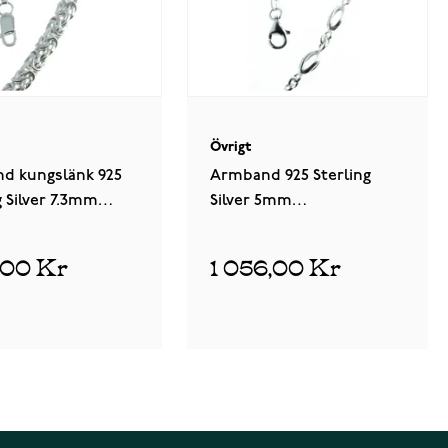
Övrigt
d kungslänk 925
Armband 925 Sterling
g Silver 7.3mm
Silver 5mm
/19
AVO.OLIIVI/18.5
0,00 Kr
1 056,00 Kr