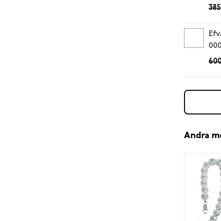
385
Efv
00
600
Andra m