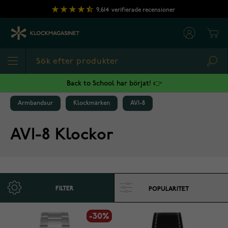
Hoppa till innehållet
9,614
verifierade recensioner
Cart
Sea
Back to School har börjat! 👉
Armbandsur
Klockmärken
AVI-8
AVI-8 Klockor
FILTER
-30%
-30%