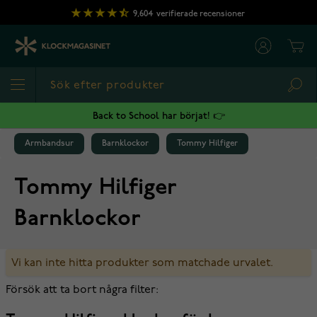
Hoppa till innehållet
9,604
verifierade recensioner
Cart
Sea
Back to School har börjat! 👉
Armbandsur
Barnklockor
Tommy Hilfiger
Tommy Hilfiger
Barnklockor
Vi kan inte hitta produkter som matchade urvalet.
Försök att ta bort några filter: