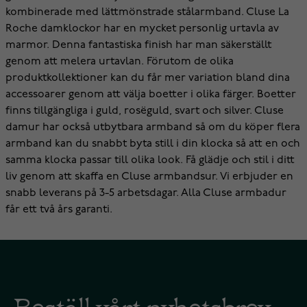
kombinerade med lättmönstrade stålarmband. Cluse La
Roche damklockor har en mycket personlig urtavla av
marmor. Denna fantastiska finish har man säkerställt
genom att melera urtavlan. Förutom de olika
produktkollektioner kan du får mer variation bland dina
accessoarer genom att välja boetter i olika färger. Boetter
finns tillgängliga i guld, rosëguld, svart och silver. Cluse
damur har också utbytbara armband så om du köper flera
armband kan du snabbt byta still i din klocka så att en och
samma klocka passar till olika look. Få glädje och stil i ditt
liv genom att skaffa en Cluse armbandsur. Vi erbjuder en
snabb leverans på 3-5 arbetsdagar. Alla Cluse armbadur
får ett två års garanti.
Beställ vårt nyhetsbrev -