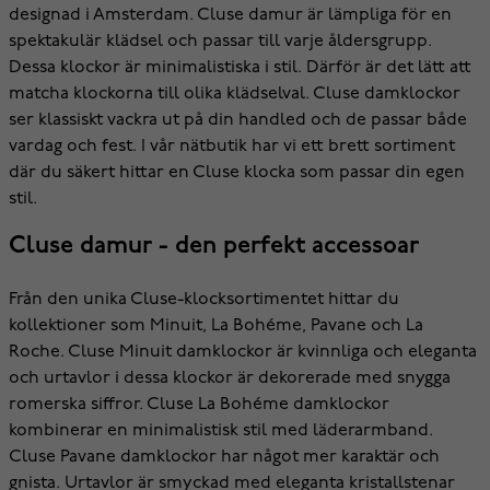
designad i Amsterdam. Cluse damur är lämpliga för en
spektakulär klädsel och passar till varje åldersgrupp.
Dessa klockor är minimalistiska i stil. Därför är det lätt att
matcha klockorna till olika klädselval. Cluse damklockor
ser klassiskt vackra ut på din handled och de passar både
vardag och fest. I vår nätbutik har vi ett brett sortiment
där du säkert hittar en Cluse klocka som passar din egen
stil.
Cluse damur - den perfekt accessoar
Från den unika Cluse-klocksortimentet hittar du
kollektioner som Minuit, La Bohéme, Pavane och La
Roche. Cluse Minuit damklockor är kvinnliga och eleganta
och urtavlor i dessa klockor är dekorerade med snygga
romerska siffror. Cluse La Bohéme damklockor
kombinerar en minimalistisk stil med läderarmband.
Cluse Pavane damklockor har något mer karaktär och
gnista. Urtavlor är smyckad med eleganta kristallstenar