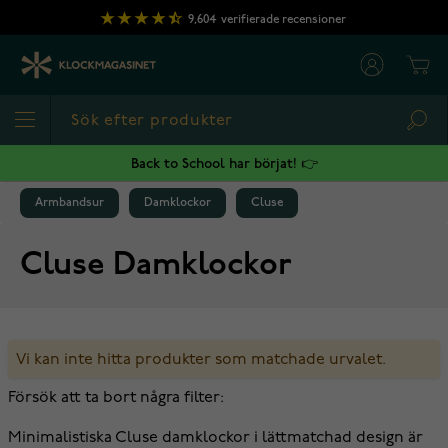
Hoppa till innehållet
9,604
verifierade recensioner
Cart
Sea
Back to School har börjat! 👉
Armbandsur
Damklockor
Cluse
Cluse Damklockor
Vi kan inte hitta produkter som matchade urvalet.
Försök att ta bort några filter:
Minimalistiska Cluse damklockor i lättmatchad design är