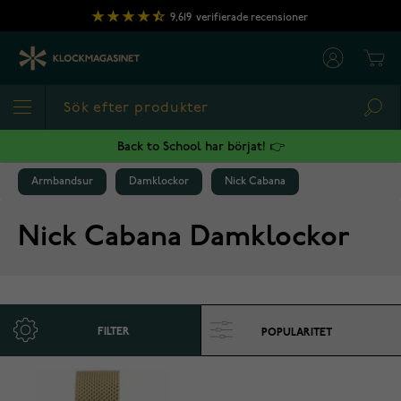
Hoppa till innehållet
9,619
verifierade recensioner
Cart
Sea
Back to School har börjat! 👉
Armbandsur
Damklockor
Nick Cabana
Nick Cabana Damklockor
FILTER