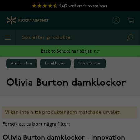
Hoppa till innehållet
9,613
verifierade recensioner
Cart
Sea
Back to School har börjat! 👉
Armbandsur
Damklockor
Olivia Burton
Olivia Burton damklockor
Vi kan inte hitta produkter som matchade urvalet.
Försök att ta bort några filter:
Olivia Burton damklockor - Innovation