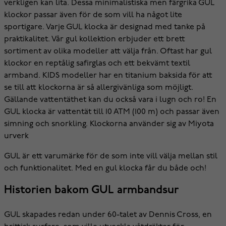
verkligen kan lita. Dessa minimalistiska men färgrika GUL
klockor passar även för de som vill ha något lite
sportigare. Varje GUL klocka är designad med tanke på
praktikalitet. Vår gul kollektion erbjuder ett brett
sortiment av olika modeller att välja från. Oftast har gul
klockor en reptålig safirglas och ett bekvämt textil
armband. KIDS modeller har en titanium baksida för att
se till att klockorna är så allergivänliga som möjligt.
Gällande vattentäthet kan du också vara i lugn och ro! En
GUL klocka är vattentät till 10 ATM (100 m) och passar även
simning och snorkling. Klockorna använder sig av Miyota
urverk
GUL är ett varumärke för de som inte vill välja mellan stil
och funktionalitet. Med en gul klocka får du både och!
Historien bakom GUL armbandsur
GUL skapades redan under 60-talet av Dennis Cross, en