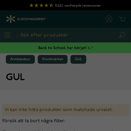
Hoppa till innehållet
9,622
verifierade recensioner
Cart
Sea
Back to School har börjat! 👉
Armbandsur
Klockmärken
GUL
GUL
Vi kan inte hitta produkter som matchade urvalet.
Försök att ta bort några filter: