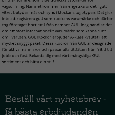
brittisk surfare, som ville utveckla våtdräkter för
vågsurfning. Namnet kommer från engelska ordet ‘’gull’’
vilket betyder mås och syns i klockans logotypen. Det gick
inte att registrera gull som klockans varumärke och därför
tog företaget bort ett l från namnet GUL. Idag handlar det
om ett stort internationellt varumärke som känns runt
om i världen. GUL klockor erbjuder A-klass kvalitet i ett
mycket snyggt paket. Dessa klockor från GUL är designade
för aktiva människor och passar alla tillfällen från fritid till
jobb och fest. Bekanta dig med vårt mångsidiga GUL
sortiment och hitta din stil!
Beställ vårt nyhetsbrev -
få bästa erbdjudanden