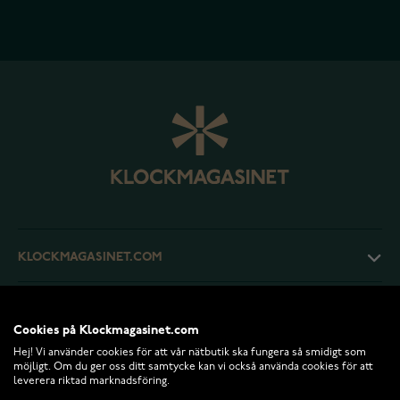
KLOCKMAGASINET.COM
KUNDTJÄNST
Cookies på Klockmagasinet.com
Hej! Vi använder cookies för att vår nätbutik ska fungera så smidigt som
RETURER OCH VILLKOR
möjligt. Om du ger oss ditt samtycke kan vi också använda cookies för att
leverera riktad marknadsföring.