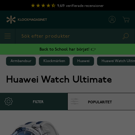
Hoppa till innehållet
9,619
verifierade recensioner
Cart
Sea
Back to School har börjat! 👉
Armbandsur
Klockmärken
Huawei
Huawei Watch Ulti
Huawei Watch Ultimate
FILTER