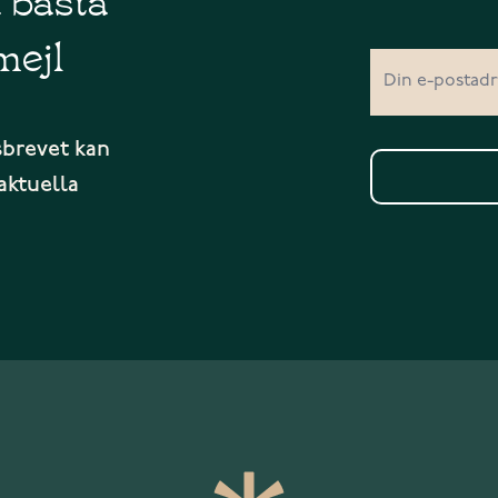
mejl
sbrevet kan
aktuella