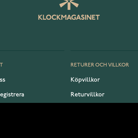
T
RETURER OCH VILLKOR
ss
Köpvillkor
registrera
Returvillkor
er jag?
Garanti och service