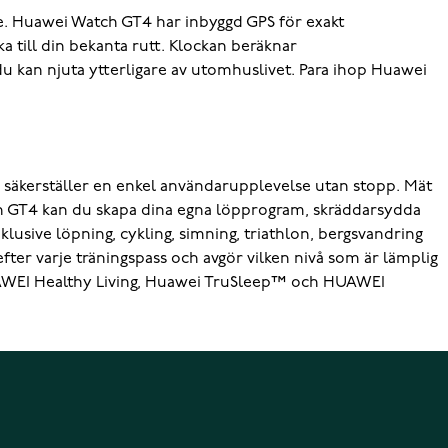
nne. Huawei Watch GT4 har inbyggd GPS för exakt
aka till din bekanta rutt. Klockan beräknar
u kan njuta ytterligare av utomhuslivet. Para ihop Huawei
 säkerställer en enkel användarupplevelse utan stopp. Mät
ch GT4 kan du skapa dina egna löpprogram, skräddarsydda
klusive löpning, cykling, simning, triathlon, bergsvandring
er varje träningspass och avgör vilken nivå som är lämplig
HUAWEI Healthy Living, Huawei TruSleep™ och HUAWEI