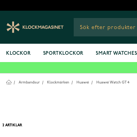
Hoppa till innehållet
KLOCKOR
SPORTKLOCKOR
SMART WATCHE
/
Armbandsur
/
Klockmärken
/
Huawei
/
Huawei Watch GT 4
2
ARTIKLAR