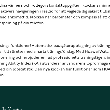
s, dina vänners och kollegors kontaktuppgifter i klockans mi
ktivera navigeringen i realtid för att vägleda dig säkert tillb
knad ankomsttid. Klockan har barometer och kompass så att d
spelning på din telefon.
många funktioner! Automatisk paus/återupptagning av träning
ar till rörelse med smarta träningsförslag. Med Huawei Wat
ionering och erbjuder en rad professionella träningslägen, in
g Ability Index (RAI) utvärderar användarens löpförmåga eft
 med din löpstatistik. Den nya klockan har funktioner som 
mn.
å bästa