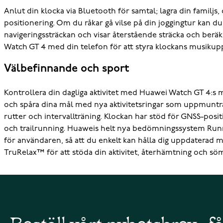
Anlut din klocka via Bluetooth för samtal; lagra din familj
positionering. Om du råkar gå vilse på din joggingtur kan du a
navigeringssträckan och visar återstående sträcka och berä
Watch GT 4 med din telefon för att styra klockans musikupp
Välbefinnande och sport
Kontrollera din dagliga aktivitet med Huawei Watch GT 4:s 
och spåra dina mål med nya aktivitetsringar som uppmuntr
rutter och intervallträning. Klockan har stöd för GNSS-posit
och trailrunning. Huaweis helt nya bedömningssystem Runnin
för användaren, så att du enkelt kan hålla dig uppdaterad
TruRelax™ för att stöda din aktivitet, återhämtning och sö
Beställ vårt nyhetsbrev - f