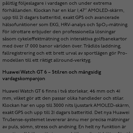
pålitlig följeslagare i vardagen och under extrema
förhållanden. Klockan har en klar 1,47” AMOLED-skärm,
upp till 21 dagars batteritid, exakt GPS och avancerade
hälsofunktioner som EKG, HRV-analys och SpO₂-mätning.
För idrottare erbjuder den professionella lösningar
såsom cykeleffektmätning och interaktiva golfbanekartor
med över 17 000 banor världen över. Trådlös laddning,
fallregistrering och ett brett urval av sportlägen gör Pro-
modellen till ett riktigt allround-verktyg.
Huawei Watch GT 6 – Stilren och mångsidig
vardagskompanjon
Huawei Watch GT 6 finns i två storlekar, 46 mm och 41
mm, vilket gör att den passar olika handleder och stilar.
Klockan har en upp till 3000 nits ljusstark AMOLED-skärm,
exakt GPS och upp till 21 dagars batteritid. Det nya Huawei
TruSense-systemet levererar ännu mer precisa mätningar
av puls, sömn, stress och andning. En helt ny funktion är