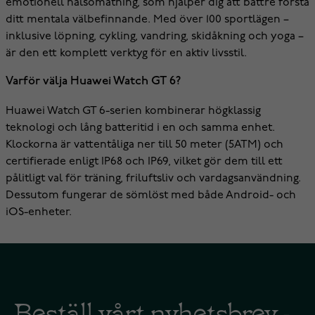
emotionell hälsomätning, som hjälper dig att bättre förstå
ditt mentala välbefinnande. Med över 100 sportlägen –
inklusive löpning, cykling, vandring, skidåkning och yoga –
är den ett komplett verktyg för en aktiv livsstil.
Varför välja Huawei Watch GT 6?
Huawei Watch GT 6-serien kombinerar högklassig
teknologi och lång batteritid i en och samma enhet.
Klockorna är vattentåliga ner till 50 meter (5ATM) och
certifierade enligt IP68 och IP69, vilket gör dem till ett
pålitligt val för träning, friluftsliv och vardagsanvändning.
Dessutom fungerar de sömlöst med både Android- och
iOS-enheter.
Beställ vårt nyhetsbrev -