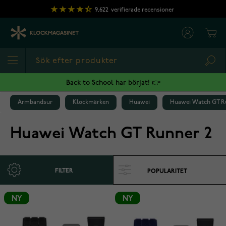
Hoppa till innehållet
9,622
verifierade recensioner
Cart
Sea
Back to School har börjat! 👉
Armbandsur
Klockmärken
Huawei
Huawei Watch GT R
Huawei Watch GT Runner 2
FILTER
NY
NY