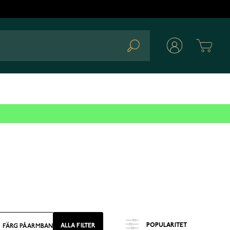
Cart
Search
ALLA FILTER
FÄRG PÅ ARMBAND
FÄRG, URTAVLA
BOETTS FÄRG
MATERIA