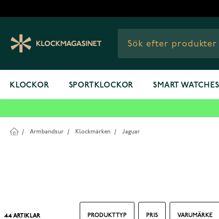
Hoppa till innehållet
KLOCKOR
SPORTKLOCKOR
SMART WATCHE
/
Armbandsur
/
Klockmärken
/
Jaguar
PRODUKT TYP
PRIS
VARUMÄRKE
44
ARTIKLAR