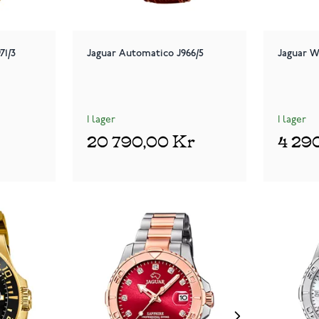
71/3
Jaguar Automatico J966/5
Jaguar 
I lager
I lager
20 790,00 Kr
4 29