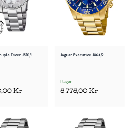
ouple Diver J870/1
Jaguar Executive J864/2
I lager
0,00 Kr
5 775,00 Kr