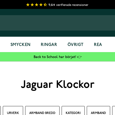
9,614
verifierade recensioner
S
SMYCKEN
RINGAR
ÖVRIGT
REA
Back to School har börjat! 👉
Jaguar Klockor
URVERK
ARMBAND BREDD
KATEGORI
ARMBAND