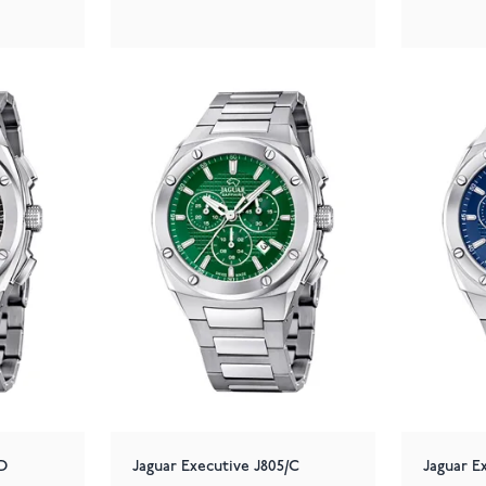
/D
Jaguar Executive J805/C
Jaguar E