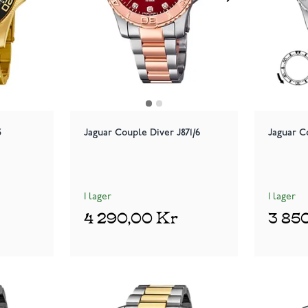
3
Jaguar Couple Diver J871/6
Jaguar C
I lager
I lager
4 290,00 Kr
3 85