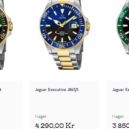
4
Jaguar Executive J863/3
Jaguar E
I lager
I lager
4 290,00 Kr
3 85