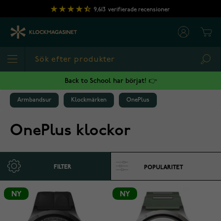
Hoppa till innehållet
9,613
verifierade recensioner
Cart
Sea
Back to School har börjat! 👉
Armbandsur
Klockmärken
OnePlus
OnePlus klockor
FILTER
NY
NY