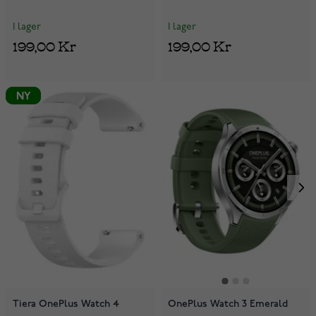
I lager
I lager
199,00 Kr
199,00 Kr
NY
NY
Tiera OnePlus Watch 4
OnePlus Watch 3 Emerald