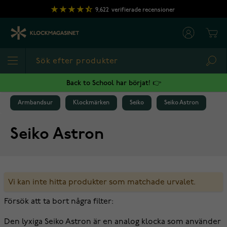
Hoppa till innehållet
9,622
verifierade recensioner
Cart
Sea
Back to School har börjat! 👉
Armbandsur
Klockmärken
Seiko
Seiko Astron
Seiko Astron
Vi kan inte hitta produkter som matchade urvalet.
Försök att ta bort några filter:
Den lyxiga Seiko Astron är en analog klocka som använder