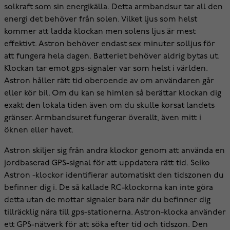
solkraft som sin energikälla. Detta armbandsur tar all den
energi det behöver från solen. Vilket ljus som helst
kommer att ladda klockan men solens ljus är mest
effektivt. Astron behöver endast sex minuter solljus för
att fungera hela dagen. Batteriet behöver aldrig bytas ut.
Klockan tar emot gps-signaler var som helst i världen.
Astron håller rätt tid oberoende av om användaren går
eller kör bil. Om du kan se himlen så berättar klockan dig
exakt den lokala tiden även om du skulle korsat landets
gränser. Armbandsuret fungerar överallt, även mitt i
öknen eller havet.
Astron skiljer sig från andra klockor genom att använda en
jordbaserad GPS-signal för att uppdatera rätt tid. Seiko
Astron -klockor identifierar automatiskt den tidszonen du
befinner dig i. De så kallade RC-klockorna kan inte göra
detta utan de mottar signaler bara när du befinner dig
tillräcklig nära till gps-stationerna. Astron-klocka använder
ett GPS-nätverk för att söka efter tid och tidszon. Den