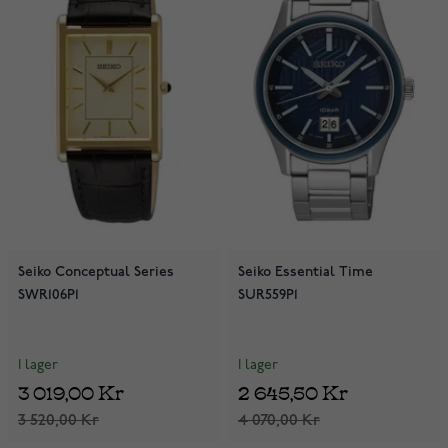
Seiko Conceptual Series
Seiko Essential Time
SWR106P1
SUR559P1
I lager
I lager
3 019,00 Kr
2 645,50 Kr
3 520,00 Kr
4 070,00 Kr