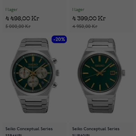
I lager
I lager
4 498,00 Kr
4 399,00 Kr
5 000,00 Kr
4 950,00 Kr
-20%
-20%
Seiko Conceptual Series
Seiko Conceptual Series
SSB461P1
SUR601P1