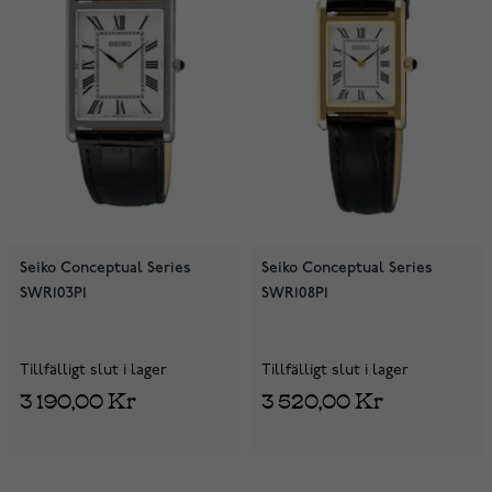
Seiko Conceptual Series
Seiko Conceptual Series
SWR103P1
SWR108P1
Tillfälligt slut i lager
Tillfälligt slut i lager
3 190,00 Kr
3 520,00 Kr