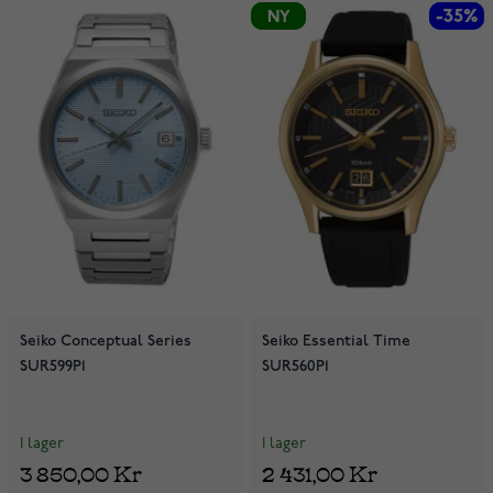
-35%
-35%
NY
NY
Seiko Conceptual Series
Seiko Essential Time
SUR599P1
SUR560P1
I lager
I lager
3 850,00 Kr
2 431,00 Kr