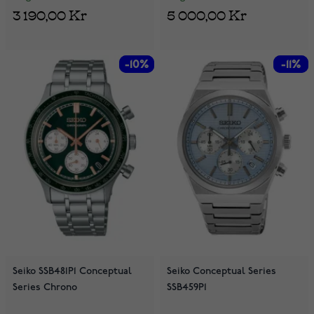
3 190,00 Kr
5 000,00 Kr
-10%
-10%
-11%
-11%
Seiko SSB481P1 Conceptual
Seiko Conceptual Series
Series Chrono
SSB459P1