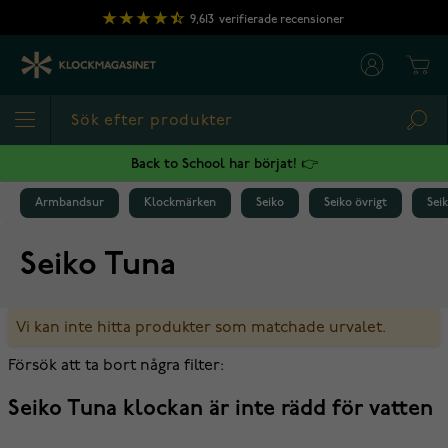
Hoppa till innehållet
9,613
verifierade recensioner
Cart
Sea
Back to School har börjat! 👉
Armbandsur
Klockmärken
Seiko
Seiko övrigt
Sei
Seiko Tuna
Vi kan inte hitta produkter som matchade urvalet.
Försök att ta bort några filter:
Seiko Tuna klockan är inte rädd för vatten