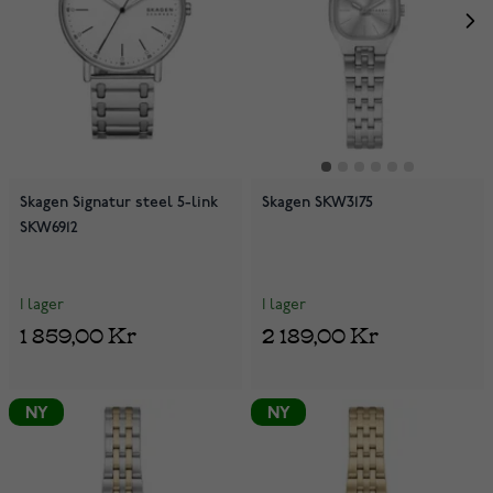
Skagen Signatur steel 5-link
Skagen SKW3175
SKW6912
I lager
I lager
1 859,00 Kr
2 189,00 Kr
NY
NY