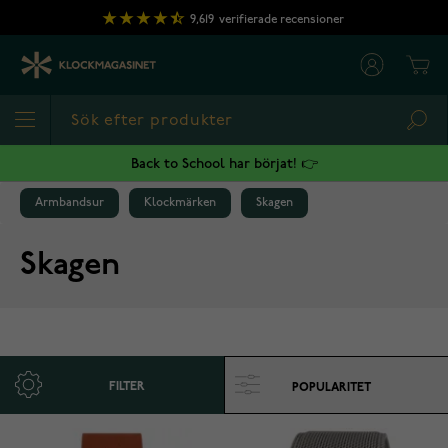
Hoppa till innehållet
9,619
verifierade recensioner
Cart
Sea
Back to School har börjat! 👉
Armbandsur
Klockmärken
Skagen
Skagen
FILTER