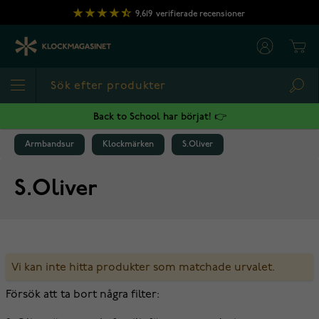
Hoppa till innehållet
9,619
verifierade recensioner
Cart
Sea
Back to School har börjat! 👉
Armbandsur
Klockmärken
S.Oliver
S.Oliver
Vi kan inte hitta produkter som matchade urvalet.
Försök att ta bort några filter: