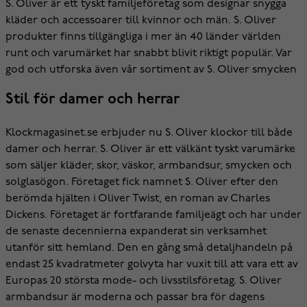
S. Oliver är ett tyskt familjeföretag som designar snygga
kläder och accessoarer till kvinnor och män. S. Oliver
produkter finns tillgängliga i mer än 40 länder världen
runt och varumärket har snabbt blivit riktigt populär. Var
god och utforska även vår sortiment av S. Oliver smycken
Stil för damer och herrar
Klockmagasinet.se erbjuder nu S. Oliver klockor till både
damer och herrar. S. Oliver är ett välkänt tyskt varumärke
som säljer kläder, skor, väskor, armbandsur, smycken och
solglasögon. Företaget fick namnet S. Oliver efter den
berömda hjälten i Oliver Twist, en roman av Charles
Dickens. Företaget är fortfarande familjeägt och har under
de senaste decennierna expanderat sin verksamhet
utanför sitt hemland. Den en gång små detaljhandeln på
endast 25 kvadratmeter golvyta har vuxit till att vara ett av
Europas 20 största mode- och livsstilsföretag. S. Oliver
armbandsur är moderna och passar bra för dagens