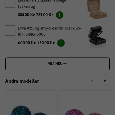
Lykken smyckeskrin beige
fyrkantig
385.00 Kr
289.00 Kr
Efva Attling smyckeskrin black 25-
104-01883-0000
600.00 Kr
450.00 Kr
VISA MER
Andra modeller