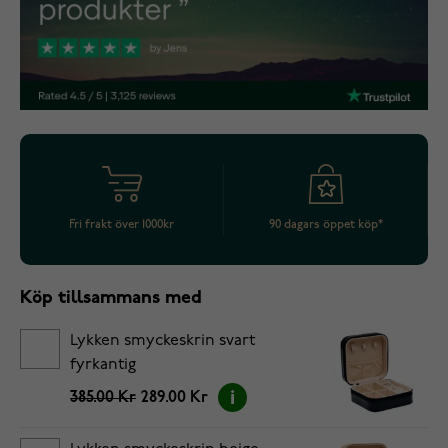
Fri frakt över 1000kr
90 dagars öppet köp*
Köp tillsammans med
Lykken smyckeskrin svart
fyrkantig
385.00 Kr
289.00 Kr