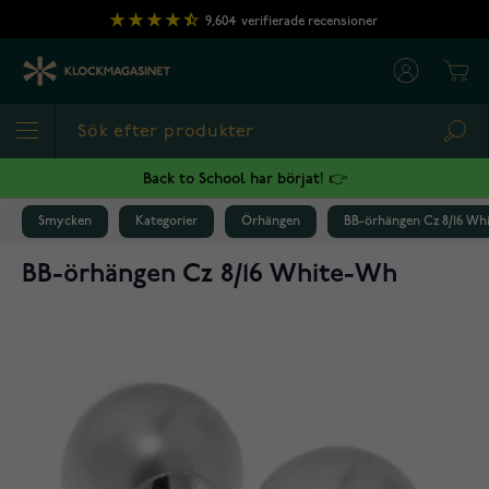
Hoppa till innehållet
9,604
verifierade recensioner
Cart
Sea
Back to School har börjat! 👉
Smycken
Kategorier
Örhängen
BB-örhängen Cz 8/16 Wh
BB-örhängen Cz 8/16 White-Wh