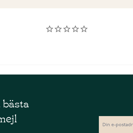
å bästa
mejl