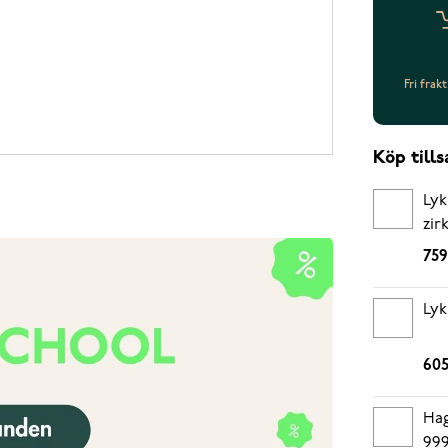
Fri frak
Köp til
Lyk
zir
759
Lyk
605
Hag
999