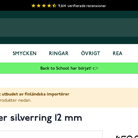
9,614
verifierade recensioner
S
SMYCKEN
RINGAR
ÖVRIGT
REA
Back to School har börjat! 👉
t utbudet av finländska importörer
produkter nedan.
r silverring 12 mm
450,