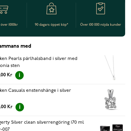
t över 1000kr
90 dagars öppet köp*
Över 100 000 nöjda kunder
lsammans med
ken Pearls pärlhalsband i silver med
konia sten
.00 Kr
ken Casuals enstenshänge i silver
.00 Kr
erty Silver clean silverrengöring 170 ml
-007