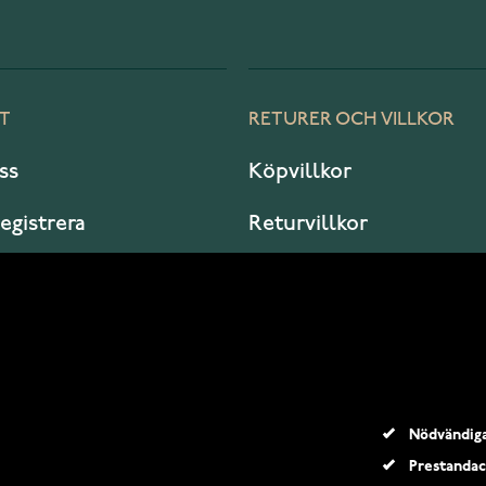
T
RETURER OCH VILLKOR
ss
Köpvillkor
registrera
Returvillkor
er jag?
Garanti och service
Nödvändig
Prestandac