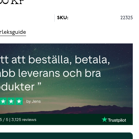
SKU:
22325
rleksguide