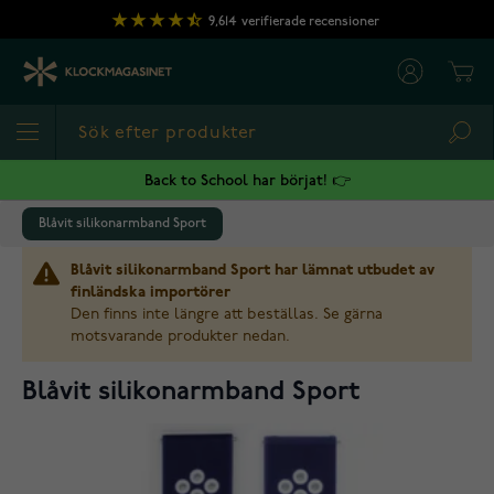
Hoppa till innehållet
9,614
verifierade recensioner
Cart
Sea
Back to School har börjat! 👉
Blåvit silikonarmband Sport
Blåvit silikonarmband Sport har lämnat utbudet av
finländska importörer
Den finns inte längre att beställas. Se gärna
motsvarande produkter nedan.
Blåvit silikonarmband Sport