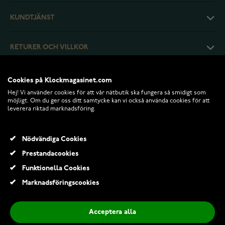
KUNDTJÄNST
RETURER OCH VILLKOR
INFO
Cookies på Klockmagasinet.com
Hej! Vi använder cookies för att vår nätbutik ska fungera så smidigt som
möjligt. Om du ger oss ditt samtycke kan vi också använda cookies för att
leverera riktad marknadsföring.
Nödvändiga Cookies
Prestandacookies
Funktionella Cookies
Marknadsföringscookies
© 2026 Klockmagasinet.com
Acceptera alla
Blomdahl EJ MP 4 mm Aquamarine blåa örhängen 15-0103-05