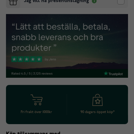
Jag vill ha presentinslagning
Fri frakt över 1000kr
90 dagars öppet köp*