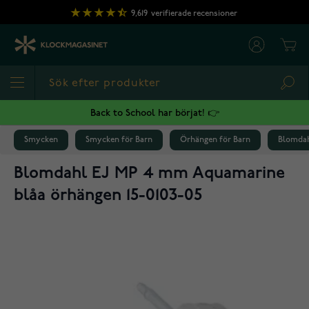
Hoppa till innehållet
9,619
verifierade recensioner
Cart
Sea
Back to School har börjat! 👉
Smycken
Smycken för Barn
Örhängen för Barn
Blomdah
Blomdahl EJ MP 4 mm Aquamarine
blåa örhängen 15-0103-05