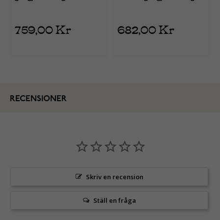
armband med zirkonia
armband med zirkonia
stenar ST1544GOLD-4,2
stenar ST1544ST-4,2
759,00 Kr
682,00 Kr
RECENSIONER
Skriv en recension
Ställ en fråga