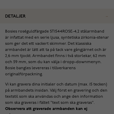
DETALJER
Bosies roséguldfärgade ST1544ROSE-4,2 stålarmband
är infattat med en serie ljusa, syntetiska zirkonia-stenar
som ger det ett vackert skimmer. Det klassiska
armbandet är lätt att ta på tack vare gångjärnet och är
2,6 mm tjockt. Armbandet finns i två storlekar, 62 mm
och 59 mm, som du kan välja i dropp-downmenyn.
Bosie bangles levereras i tillverkarens
originalförpackning.
Vi kan gravera dina initialer och datum (max. 15 tecken)
på armbandets insidan. Välj först en gravering och den
textstil som ska användas och ange den information
som ska graveras i fältet "text som ska graveras".
Observera att graverade armbanden kan ej