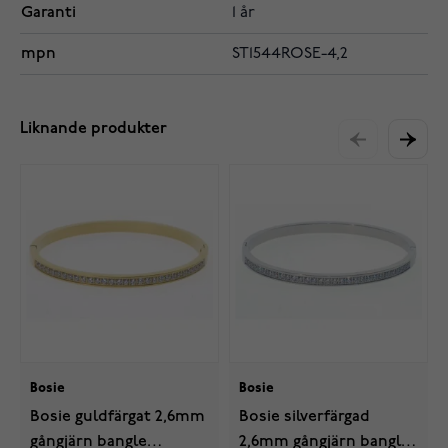
Garanti
1 år
mpn
ST1544ROSE-4,2
Liknande produkter
Bosie
Bosie
Bosie guldfärgat 2,6mm
Bosie silverfärgad
gångjärn bangle
2,6mm gångjärn bangle