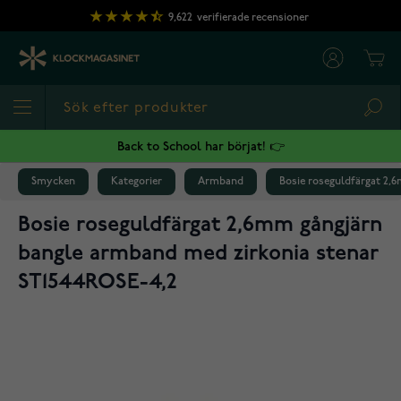
Hoppa till innehållet
9,622
verifierade recensioner
Cart
Sea
Back to School har börjat! 👉
Smycken
Kategorier
Armband
Bosie roseguldfärgat 2,
Bosie roseguldfärgat 2,6mm gångjärn
bangle armband med zirkonia stenar
ST1544ROSE-4,2