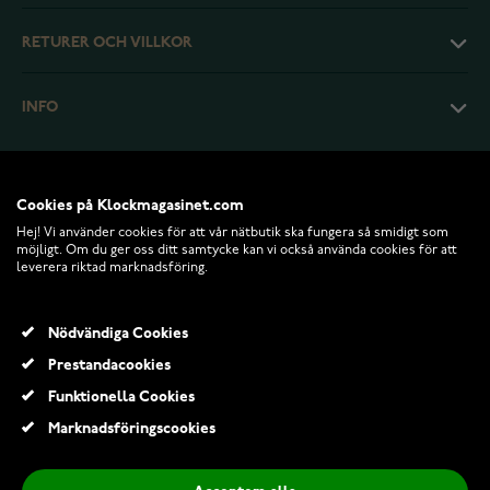
RETURER OCH VILLKOR
INFO
Cookies på Klockmagasinet.com
Hej! Vi använder cookies för att vår nätbutik ska fungera så smidigt som
möjligt. Om du ger oss ditt samtycke kan vi också använda cookies för att
leverera riktad marknadsföring.
Nödvändiga Cookies
Prestandacookies
© 2026 Klockmagasinet.com
Funktionella Cookies
BOSS Alley 1502829
Marknadsföringscookies
3 411,00 Kr
4 059,00 Kr