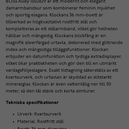
BOSS Alley 1502829 är ett modernt och elegant
damarmbandsur som kombinerar feminin mjukhet
och sportig elegans. Klockans 36 mm-boett är
tillverkad av högkvalitativt rostfritt stål och
kompletteras av ett stålarmband, vilket gör helheten
hållbar och mångsidig. Klockans blickfång är en
magnifik silverfärgad urtavla, dekorerad med glittrande
index och mångsidiga tilläggsfunktioner. Klockan
erbjuder en datumfunktion och tydliga extradisplayer,
vilket ökar praktiskheten och gör den till en utmärkt
vardagsföljeslagare. Exakt tidtagning säkerställs av ett
kvartsurverk, och urtavlan är skyddad av slitstarkt
mineralglas. Klockan är även vattentålig ner till 50
meter, så den tål stänk och korta simturer.
Tekniska specifikationer
Urverk: Kvartsurverk
Material: Rostfritt stål