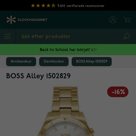
Hoppa till innehållet
9,614
verifierade recensioner
Cart
Sea
Back to School har börjat! 👉
Armbandsur
Damklockor
BOSS Alley 1502829
BOSS Alley 1502829
-16%