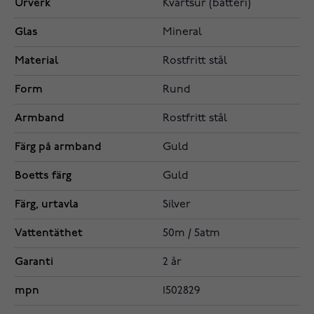
Urverk
Kvartsur (batteri)
Glas
Mineral
Material
Rostfritt stål
Form
Rund
Armband
Rostfritt stål
Färg på armband
Guld
Boetts färg
Guld
Färg, urtavla
Silver
Vattentäthet
50m / 5atm
Garanti
2 år
mpn
1502829