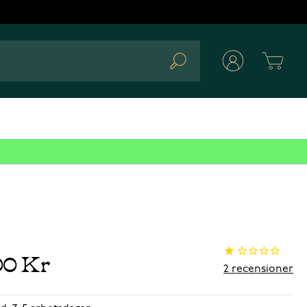
Cart
Search
00 Kr
2
recensioner