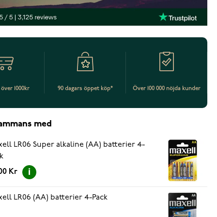
t över 1000kr
90 dagars öppet köp*
Över 100 000 nöjda kunder
lsammans med
ell LR06 Super alkaline (AA) batterier 4-
k
00 Kr
ell LR06 (AA) batterier 4-Pack