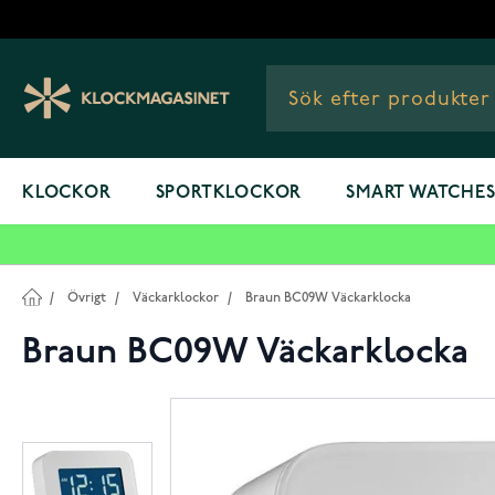
Hoppa till innehållet
KLOCKOR
SPORTKLOCKOR
SMART WATCHE
/
Övrigt
/
Väckarklockor
/
Braun BC09W Väckarklocka
Braun BC09W Väckarklocka