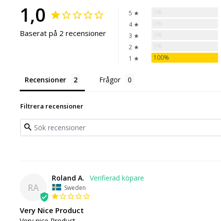
1,0
0%
5 ★
0%
4 ★
Baserat på 2 recensioner
0%
3 ★
0%
2 ★
100%
1 ★
Recensioner
Frågor
Filtrera recensioner
Roland A.
RA
Sweden
Very Nice Product
Very nice Product