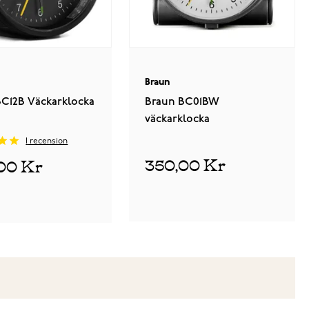
Braun
BC12B Väckarklocka
Braun BC01BW
väckarklocka
1
recension
350,00 Kr
00 Kr