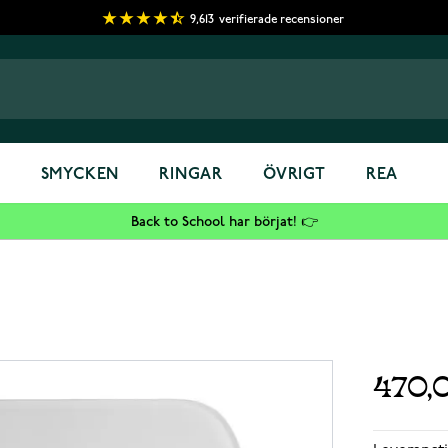
9,613
verifierade recensioner
S
SMYCKEN
RINGAR
ÖVRIGT
REA
Back to School har börjat! 👉
470,