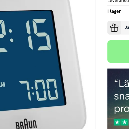
Leveransti
I lager
Ja