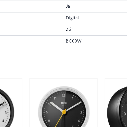
Ja
Digital
2 år
BC09W