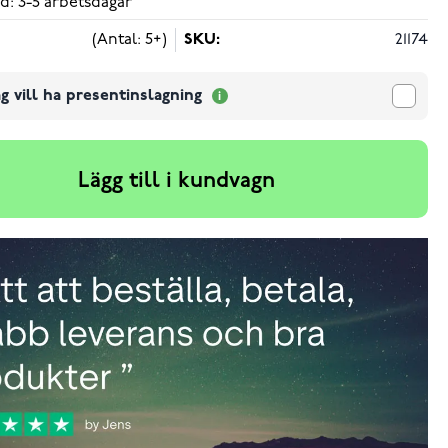
d: 3-5 arbetsdagar
(Antal: 5+)
SKU:
21174
g vill ha presentinslagning
Lägg till i kundvagn