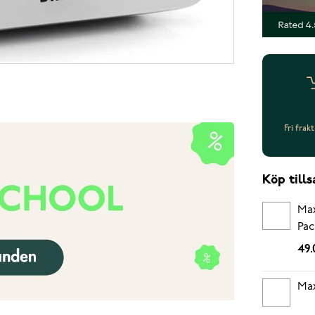
Fri frak
Köp til
Max
Pac
49.
Max