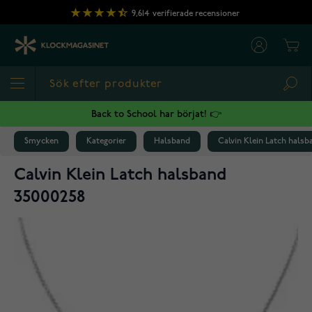
Hoppa till innehållet
9,614
verifierade recensioner
Cart
Sea
Back to School har börjat! 👉
Smycken
Kategorier
Halsband
Calvin Klein Latch halsb
Calvin Klein Latch halsband
35000258