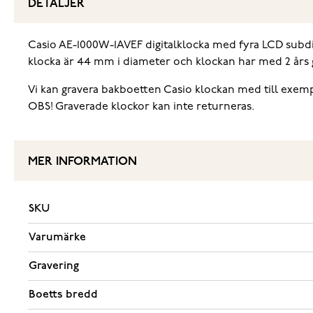
DETALJER
Casio AE-1000W-1AVEF digitalklocka med fyra LCD subdial
klocka är 44 mm i diameter och klockan har med 2 års g
Vi kan gravera bakboetten Casio klockan med till exempel 
OBS! Graverade klockor kan inte returneras.
MER INFORMATION
SKU
Varumärke
Gravering
Boetts bredd