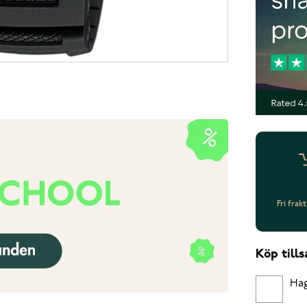
Fri frak
Köp til
Hag