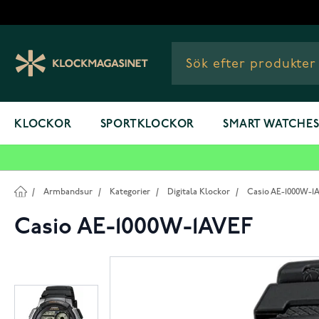
Hoppa till innehållet
KLOCKOR
SPORTKLOCKOR
SMART WATCHE
/
Armbandsur
/
Kategorier
/
Digitala Klockor
/
Casio AE-1000W-1
Casio AE-1000W-1AVEF