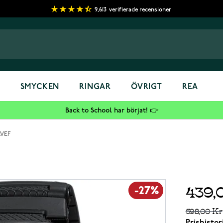
9,613
verifierade recensioner
S
SMYCKEN
RINGAR
ÖVRIGT
REA
Back to School har börjat! 👉
AVEF
439,
-27%
598,00 Kr