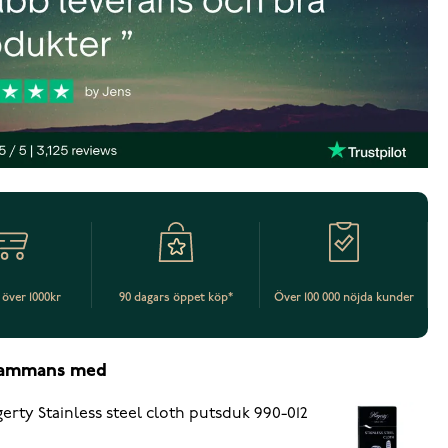
t över 1000kr
90 dagars öppet köp*
Över 100 000 nöjda kunder
lsammans med
erty Stainless steel cloth putsduk 990-012