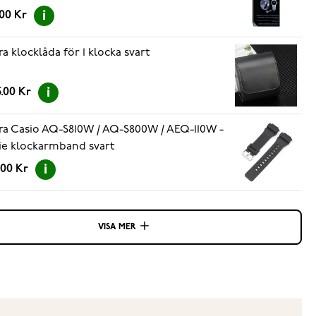
.00 Kr
ra klocklåda för 1 klocka svart
.00 Kr
ra Casio AQ-S810W / AQ-S800W / AEQ-110W -
ie klockarmband svart
.00 Kr
VISA MER