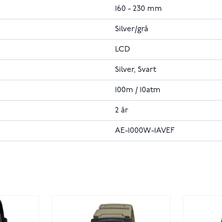
160 - 230 mm
Silver/grå
LCD
Silver, Svart
100m / 10atm
2 år
AE-1000W-1AVEF