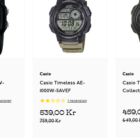
Casio
Casio
W-
Casio Timeless AE-
Casio 
1000W-5AVEF
Collect
3AVEF
sioner
1
recension
459,
539,00 Kr
649,00 
759,00 Kr