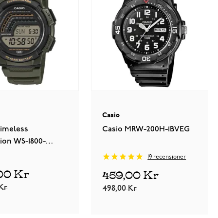
Casio
Timeless
Casio MRW-200H-1BVEG
ion WS-1800-
19
recensioner
00 Kr
459,00 Kr
Kr
498,00 Kr