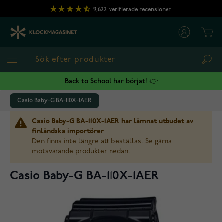
Hoppa till innehållet
9,622
verifierade recensioner
Cart
Sea
Back to School har börjat! 👉
Casio Baby-G BA-110X-1AER
Casio Baby-G BA-110X-1AER har lämnat utbudet av
finländska importörer
Den finns inte längre att beställas. Se gärna
motsvarande produkter nedan.
Casio Baby-G BA-110X-1AER