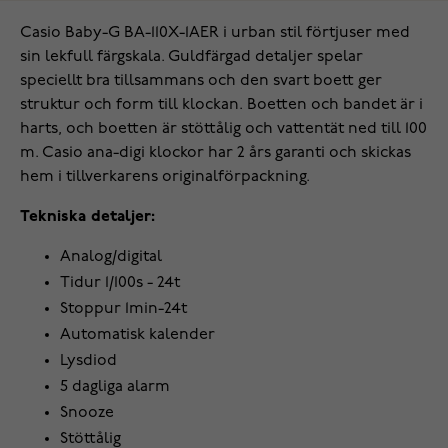
Casio Baby-G BA-110X-1AER i urban stil förtjuser med
sin lekfull färgskala. Guldfärgad detaljer spelar
speciellt bra tillsammans och den svart boett ger
struktur och form till klockan. Boetten och bandet är i
harts, och boetten är stöttålig och vattentät ned till 100
m. Casio ana-digi klockor har 2 års garanti och skickas
hem i tillverkarens originalförpackning.
Tekniska detaljer:
Analog/digital
Tidur 1/100s - 24t
Stoppur 1min-24t
Automatisk kalender
Lysdiod
5 dagliga alarm
Snooze
Stöttålig