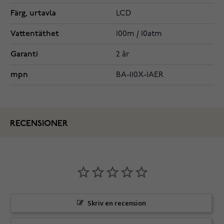
Färg, urtavla
LCD
Vattentäthet
100m / 10atm
Garanti
2 år
mpn
BA-110X-1AER
RECENSIONER
Skriv en recension