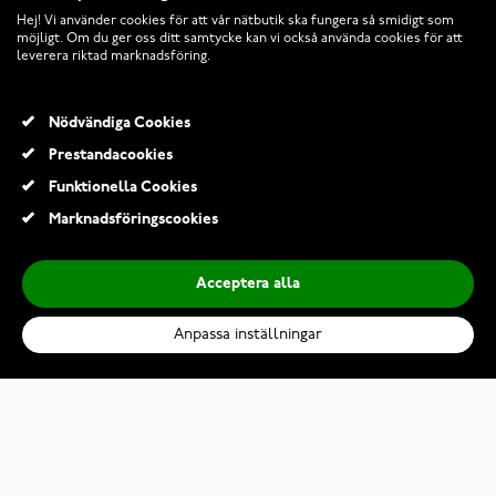
Hej! Vi använder cookies för att vår nätbutik ska fungera så smidigt som
möjligt. Om du ger oss ditt samtycke kan vi också använda cookies för att
leverera riktad marknadsföring.
KLOCKMAGASINET.COM
KUNDTJÄNST
Nödvändiga Cookies
Prestandacookies
Funktionella Cookies
RETURER OCH VILLKOR
Marknadsföringscookies
INFO
Acceptera alla
Anpassa inställningar
Casio Baby-G Urban BA-110AH-6AER Limited Edition
1 749,00 Kr
Lägg till i kundvagn