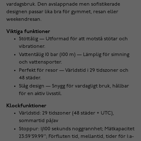
vardagsbruk. Den avslappnade men sofistikerade
designen passar lika bra för gymmet, resan eller
weekendresan.
Viktiga funktioner
Stöttålig — Utformad för att motstå stötar och
vibrationer.
Vattentålig 10 bar (100 m) — Lämplig för simning
och vattensporter.
Perfekt för resor — Världstid i 29 tidszoner och
48 städer.
Slåg design — Snygg för vardagligt bruk, hållbar
för en aktiv livsstil.
Klockfunktioner
Världstid: 29 tidszoner (48 städer + UTC),
sommartid på/av
Stoppur: 1/100 sekunds noggrannhet; Mätkapacitet
23:59'59.99''; Förfluten tid, mellantid, tider för 1:a-