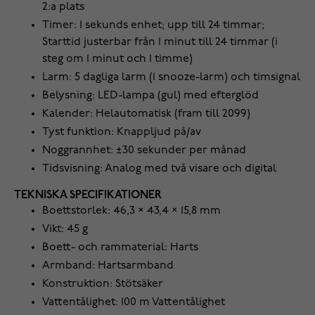
2:a plats
Timer: 1 sekunds enhet; upp till 24 timmar;
Starttid justerbar från 1 minut till 24 timmar (i
steg om 1 minut och 1 timme)
Larm: 5 dagliga larm (1 snooze-larm) och timsignal
Belysning: LED-lampa (gul) med efterglöd
Kalender: Helautomatisk (fram till 2099)
Tyst funktion: Knappljud på/av
Noggrannhet: ±30 sekunder per månad
Tidsvisning: Analog med två visare och digital
TEKNISKA SPECIFIKATIONER
Boettstorlek: 46,3 × 43,4 × 15,8 mm
Vikt: 45 g
Boett- och rammaterial: Harts
Armband: Hartsarmband
Konstruktion: Stötsäker
Vattentålighet: 100 m Vattentålighet