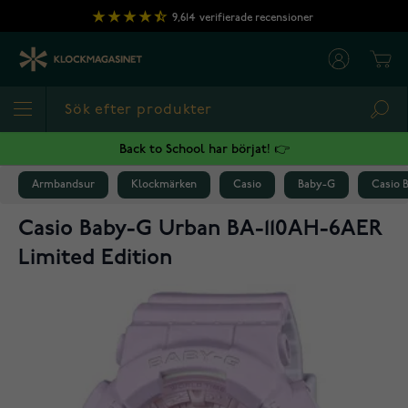
Hoppa till innehållet
9,614
verifierade recensioner
Cart
Sea
Back to School har börjat! 👉
Armbandsur
Klockmärken
Casio
Baby-G
Casio 
Casio Baby-G Urban BA-110AH-6AER
Limited Edition