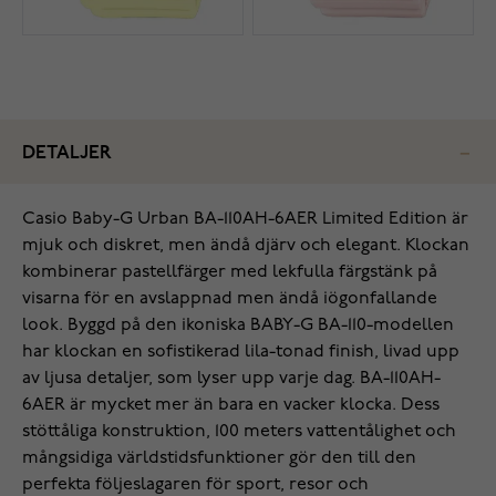
DETALJER
Casio Baby-G Urban BA-110AH-6AER ​​​​Limited Edition är
mjuk och diskret, men ändå djärv och elegant. Klockan
kombinerar pastellfärger med lekfulla färgstänk på
visarna för en avslappnad men ändå iögonfallande
look. Byggd på den ikoniska BABY-G BA-110-modellen
har klockan en sofistikerad lila-tonad finish, livad upp
av ljusa detaljer, som lyser upp varje dag. BA-110AH-
6AER ​​​​är mycket mer än bara en vacker klocka. Dess
stöttåliga konstruktion, 100 meters vattentålighet och
mångsidiga världstidsfunktioner gör den till den
perfekta följeslagaren för sport, resor och