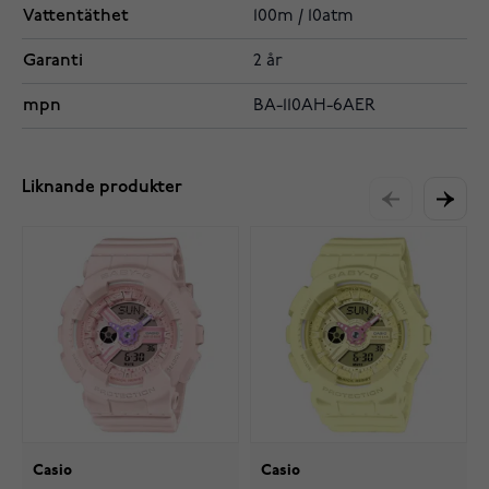
Vattentäthet
100m / 10atm
Garanti
2 år
mpn
BA-110AH-6AER
Liknande produkter
Casio
Casio