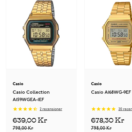
Casio
Casio
Casio Collection
Casio A168WG-9EF
A159WGEA-1EF
2
recensioner
20
recen
639,00 Kr
678,30 Kr
798,00 Kr
798,00 Kr