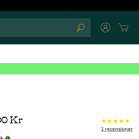
Cart
Search
00 Kr
2
recensioner
r