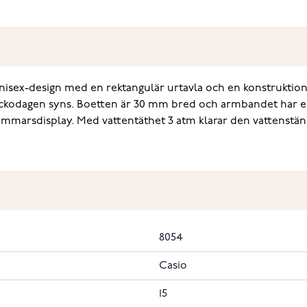
sex-design med en rektangulär urtavla och en konstruktion i g
ven veckodagen syns. Boetten är 30 mm bred och armbandet har
mmarsdisplay. Med vattentäthet 3 atm klarar den vattenstänk. C
8054
Casio
15