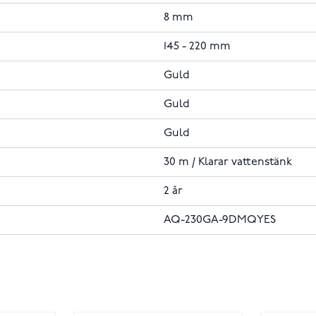
8 mm
145 - 220 mm
Guld
Guld
Guld
30 m / Klarar vattenstänk
2 år
AQ-230GA-9DMQYES