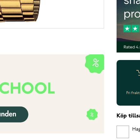
Fri frak
Köp til
Hag