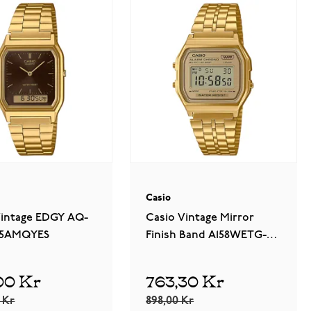
Casio
Vintage EDGY AQ-
Casio Vintage Mirror
-5AMQYES
Finish Band A158WETG-
9AEF
00 Kr
763,30 Kr
0 Kr
898,00 Kr