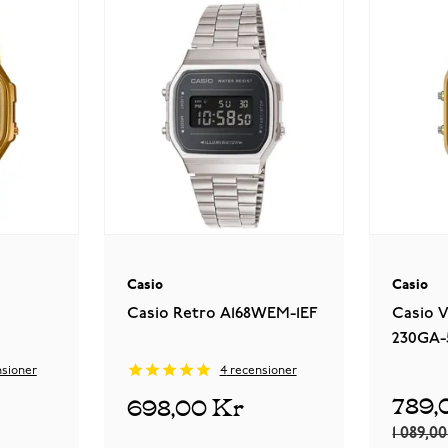
Casio
Casio
Casio Retro A168WEM-1EF
Casio 
230GA
sioner
4
recensioner
789,
698,00 Kr
1 089,0