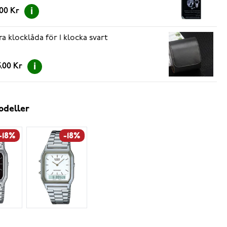
.00 Kr
ra klocklåda för 1 klocka svart
.00 Kr
odeller
-18%
-18%