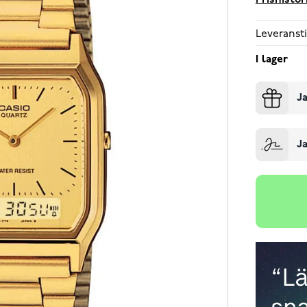
Prishistor
Leveransti
I lager
Ja
Ja