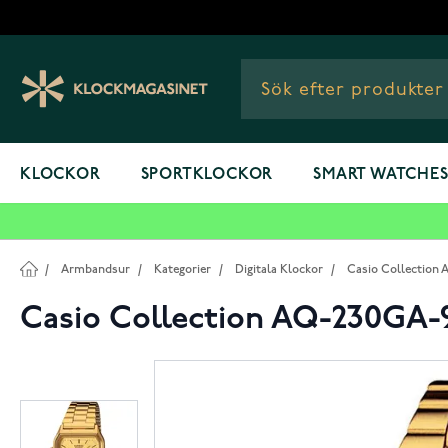
Hoppa till innehållet
KLOCKOR
SPORTKLOCKOR
SMART WATCHE
/
Armbandsur
/
Kategorier
/
Digitala Klockor
/
Casio Collection
Casio Collection AQ-230GA-