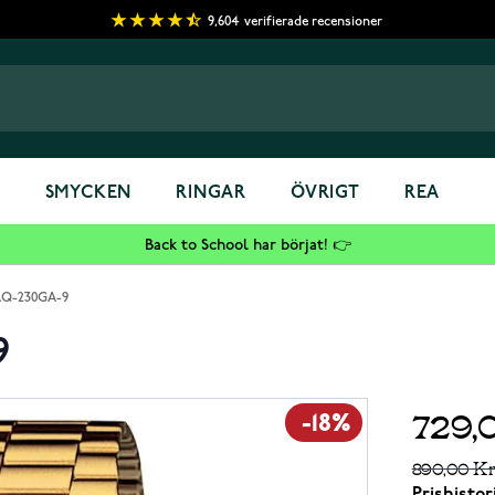
9,604
verifierade recensioner
S
SMYCKEN
RINGAR
ÖVRIGT
REA
Back to School har börjat! 👉
 AQ-230GA-9
9
729,
-18%
890,00 K