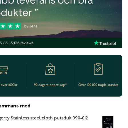
t över 1000kr
90 dagars öppet köp*
Över 100 000 nöjda kunder
lsammans med
erty Stainless steel cloth putsduk 990-012