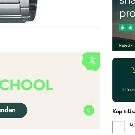
Fri frak
Köp til
Hag