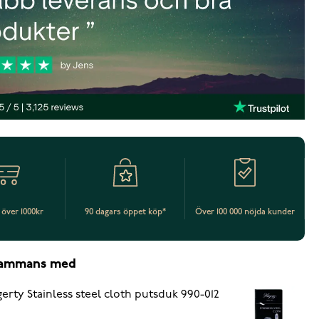
t över 1000kr
90 dagars öppet köp*
Över 100 000 nöjda kunder
lsammans med
erty Stainless steel cloth putsduk 990-012