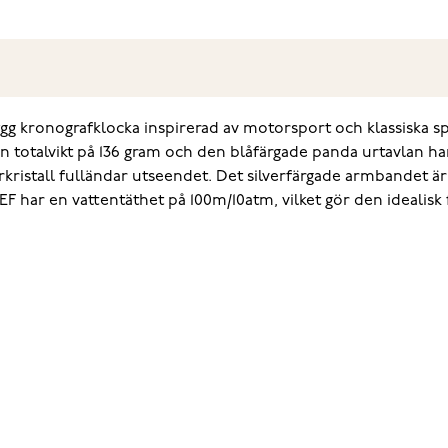
g kronografklocka inspirerad av motorsport och klassiska s
 en totalvikt på 136 gram och den blåfärgade panda urtavlan h
rkristall fulländar utseendet. Det silverfärgade armbandet är 
har en vattentäthet på 100m/10atm, vilket gör den idealisk 