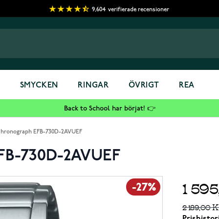
9,604
verifierade recensioner
S
SMYCKEN
RINGAR
ÖVRIGT
REA
Back to School har börjat! 👉
 Chronograph EFB-730D-2AVUEF
 EFB-730D-2AVUEF
1 59
-27%
2 189,00 K