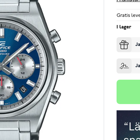
Prishistor
Gratis le
I lager
Ja
Ja