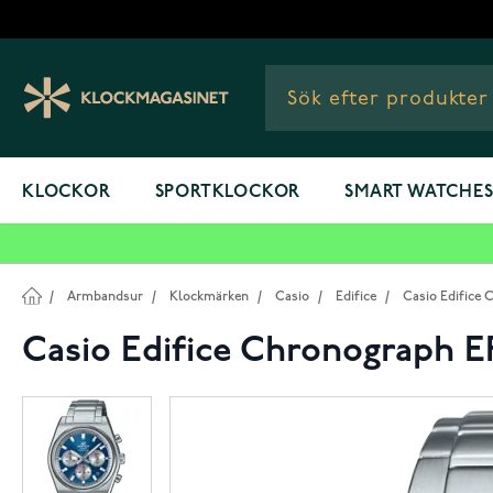
Hoppa till innehållet
KLOCKOR
SPORTKLOCKOR
SMART WATCHE
/
Armbandsur
/
Klockmärken
/
Casio
/
Edifice
/
Casio Edifice
Casio Edifice Chronograph