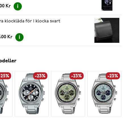
.00 Kr
ra klocklåda för 1 klocka svart
.00 Kr
odeller
-25%
-23%
-23%
-23%