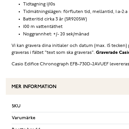
Tidtagning 1/10s
Tidmätningslägen: förfluten tid, mellantid, 1:a-2:a
Batteritid cirka 3 år (SR920SW)
100 m vattentäthet
Noggrannhet: +/- 20 sek/månad
Vi kan gravera dina initialer och datum (max. 15 tecken
graveras i fältet "text som ska graveras".
Graverade Casio
Casio Edifice Chronograph EFB-730D-2AVUEF levereras me
MER INFORMATION
SKU
Varumärke