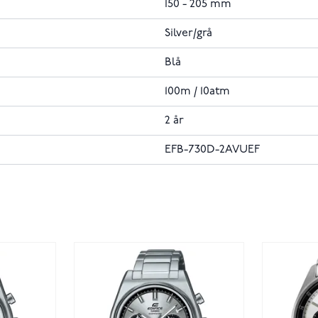
150 - 205 mm
Silver/grå
Blå
100m / 10atm
2 år
EFB-730D-2AVUEF