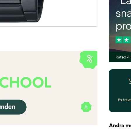
Fri frak
Andra m