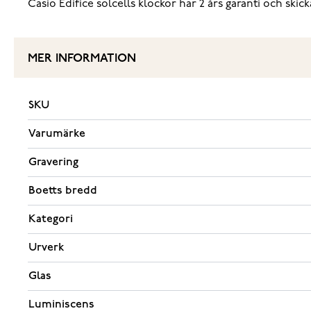
Casio Edifice solcells klockor har 2 års garanti och skic
MER INFORMATION
SKU
Varumärke
Gravering
Boetts bredd
Kategori
Urverk
Glas
Luminiscens