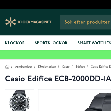
Hoppa till innehållet
KLOCKOR
SPORTKLOCKOR
SMART WATCHE
/
Armbandsur
/
Klockmärken
/
Casio
/
Edifice
/
Casio Edifice
Casio Edifice ECB-2000DD-1