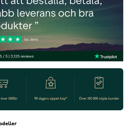
t över 1000kr
90 dagars öppet köp*
Över 100 000 nöjda kunder
odeller