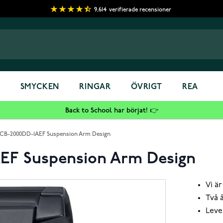
9,614
verifierade recensioner
S
SMYCKEN
RINGAR
ÖVRIGT
REA
Back to School har börjat! 👉
 ECB-2000DD-1AEF Suspension Arm Design
AEF Suspension Arm Design
Vi är
Två 
Leve