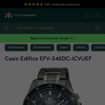
Hoppa till innehållet
9,619
verifierade recensioner
Cart
Sea
Back to School har börjat! 👉
Armbandsur
Klockmärken
Casio
Edifice
Casio E
Casio Edifice EFV-540DC-1CVUEF