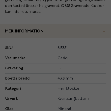
gravering, sedan välj Typsnitt för gravering. Ange sedan
den text ni önskar ha graverat. OBS! Graverade Klockor
kan inte returneras.
MER INFORMATION
SKU
61587
Varumärke
Casio
Gravering
15
Boetts bredd
43.8 mm
Kategori
Herrklockor
Urverk
Kvartsur (batteri)
Glas
Mineral