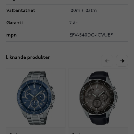
Vattentäthet
100m / 10atm
Garanti
2 år
mpn
EFV-540DC-1CVUEF
Liknande produkter