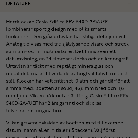
DETALJER
Herrklockan Casio Edifice EFV-540D-2AVUEF
kombinerar sportig design med olika smarta
funktioner. Den gråa urtavlan har stiliga detaljer i vitt.
Analog tid visas med tre självlysande visare och streck
som tim- och minutmarkörer. Det finns även ett
datumvisning, en 24-timmarsklocka och en kronograf.
Urtavlan är täckt med reptåligt mineralglas och
metalldelarna är tillverkade av högkvalitativt, rostfritt
stål. Klockan har vattentäthet 10 atm och går därför att
simma med. Boetten är solid, 43,8 mm bred och 11,6
mm tjock. Vikten på klockan är 144 g. Casio Edifice EFV-
540D-2AVUEF har 2 års garanti och skickas i
tillverkarens originalbox.
Vi kan gravera baksidan av boetten med till exempel
datum, namn eller initialer (15 tecken). Välj först