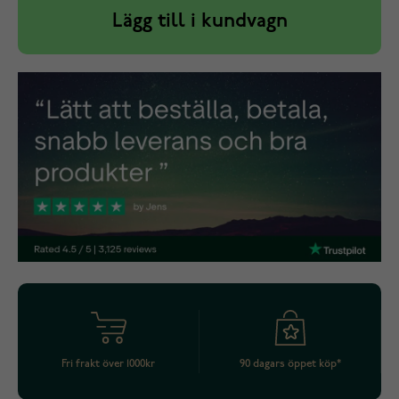
Lägg till i kundvagn
Fri frakt över 1000kr
90 dagars öppet köp*