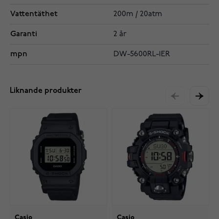
Vattentäthet
200m / 20atm
Garanti
2 år
mpn
DW-5600RL-1ER
Liknande produkter
Casio
Casio