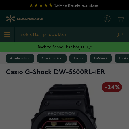
Hoppa till innehållet
9,614
verifierade recensioner
Cart
Sea
Back to School har börjat! 👉
Armbandsur
Klockmärken
Casio
G-Shock
Casio
Casio G-Shock DW-5600RL-1ER
-24%