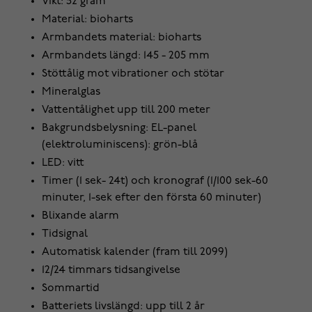
Vikt: 52 gram
Material: bioharts
Armbandets material: bioharts
Armbandets längd: 145 - 205 mm
Stöttålig mot vibrationer och stötar
Mineralglas
Vattentålighet upp till 200 meter
Bakgrundsbelysning: EL-panel
(elektroluminiscens): grön-blå
LED: vitt
Timer (1 sek- 24t) och kronograf (1/100 sek-60
minuter, 1-sek efter den första 60 minuter)
Blixande alarm
Tidsignal
Automatisk kalender (fram till 2099)
12/24 timmars tidsangivelse
Sommartid
Batteriets livslängd: upp till 2 år