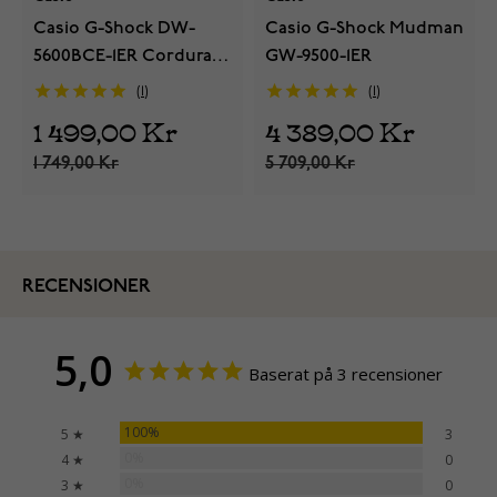
Casio G-Shock DW-
Casio G-Shock Mudman
5600BCE-1ER Cordura
GW-9500-1ER
Band
1
1
1 499,00 Kr
4 389,00 Kr
1 749,00 Kr
5 709,00 Kr
RECENSIONER
5,0
Baserat på 3 recensioner
100%
5 ★
3
0%
4 ★
0
0%
3 ★
0