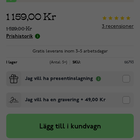
1 159,00 Kr
3
recensioner
1 529,00 Kr
Prishistorik
Gratis leverans inom 3–5 arbetsdagar
I lager
(Antal: 5+)
SKU:
66793
Jag vill ha presentinslagning
Jag vill ha en gravering
+
49,00 Kr
Lägg till i kundvagn