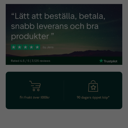
Fri frakt över 1000kr
90 dagars öppet köp*