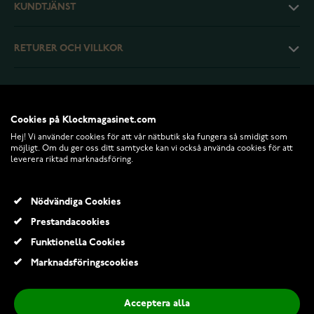
KUNDTJÄNST
RETURER OCH VILLKOR
INFO
Cookies på Klockmagasinet.com
Hej! Vi använder cookies för att vår nätbutik ska fungera så smidigt som
möjligt. Om du ger oss ditt samtycke kan vi också använda cookies för att
leverera riktad marknadsföring.
Nödvändiga Cookies
Prestandacookies
Funktionella Cookies
© 2026 Klockmagasinet.com
Marknadsföringscookies
Casio G-Shock G-STEEL GST-B400-1AER
4 163,30 Kr
5 269,00 Kr
Acceptera alla