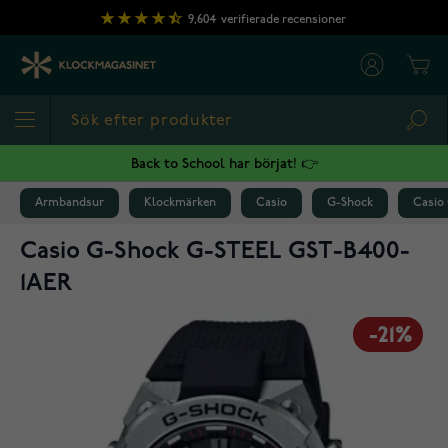
Hoppa till innehållet
9,604
verifierade recensioner
Cart
Sea
Back to School har börjat! 👉
Armbandsur
Klockmärken
Casio
G-Shock
Casio
Casio G-Shock G-STEEL GST-B400-
1AER
-21%