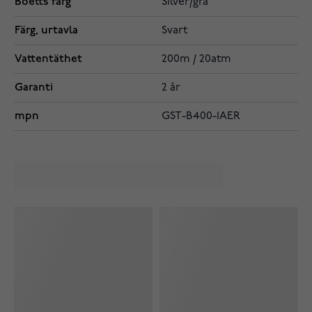
Boetts färg
Silver/grå
Färg, urtavla
Svart
Vattentäthet
200m / 20atm
Garanti
2 år
mpn
GST-B400-1AER