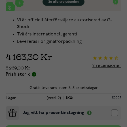
Vi är officiell återförsäljare auktoriserad av G-
Shock
Två års internationell garanti
Levereras i originalförpackning
4 163,30 Kr
2
recensioner
5 269,00 Kr
Prishistorik
Gratis leverans inom 3–5 arbetsdagar
I lager
(Antal: 2)
SKU:
50005
Jag vill ha presentinslagning