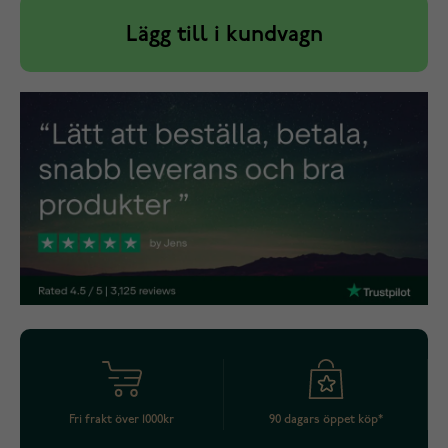
Lägg till i kundvagn
Fri frakt över 1000kr
90 dagars öppet köp*