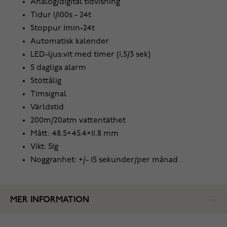
Analog/digital tidvisning
Tidur 1/100s - 24t
Stoppur 1min-24t
Automatisk kalender
LED-ljus:vit med timer (1,5/3 sek)
5 dagliga alarm
Stöttålig
Timsignal
Världstid
200m/20atm vattentäthet
Mått: 48.5×45.4×11.8 mm
Vikt: 51g
Noggranhet: +/- 15 sekunder/per månad
MER INFORMATION