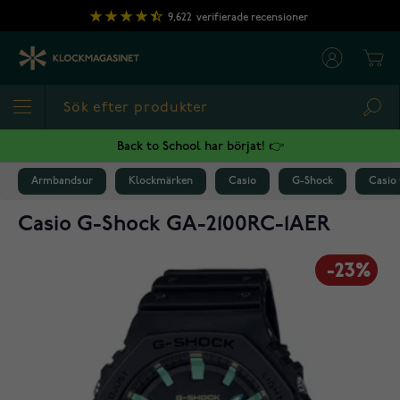
Hoppa till innehållet
9,622
verifierade recensioner
Cart
Sea
Back to School har börjat! 👉
Armbandsur
Klockmärken
Casio
G-Shock
Casio
Casio G-Shock GA-2100RC-1AER
-23%