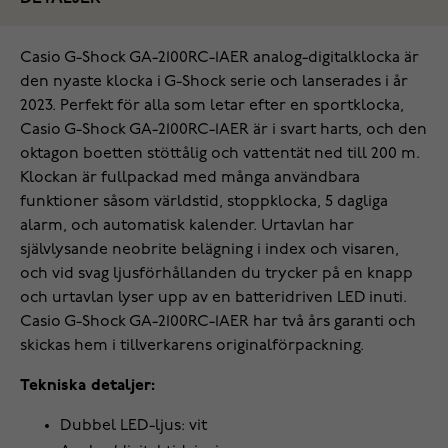
Casio G-Shock GA-2100RC-1AER analog-digitalklocka är
den nyaste klocka i G-Shock serie och lanserades i år
2023. Perfekt för alla som letar efter en sportklocka,
Casio G-Shock GA-2100RC-1AER är i svart harts, och den
oktagon boetten stöttålig och vattentät ned till 200 m.
Klockan är fullpackad med många användbara
funktioner såsom världstid, stoppklocka, 5 dagliga
alarm, och automatisk kalender. Urtavlan har
självlysande neobrite belägning i index och visaren,
och vid svag ljusförhållanden du trycker på en knapp
och urtavlan lyser upp av en batteridriven LED inuti.
Casio G-Shock GA-2100RC-1AER har två års garanti och
skickas hem i tillverkarens originalförpackning.
Tekniska detaljer:
Dubbel LED-ljus: vit