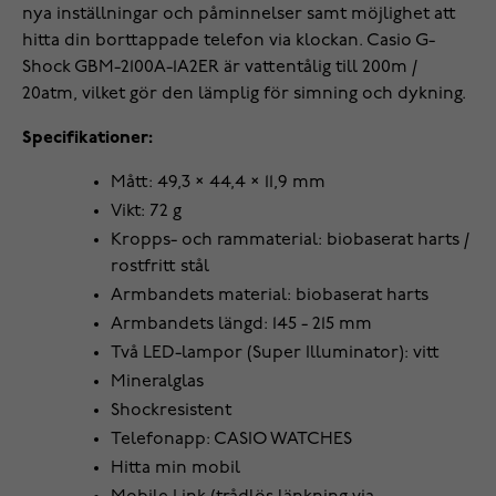
nya inställningar och påminnelser samt möjlighet att
hitta din borttappade telefon via klockan. Casio G-
Shock GBM-2100A-1A2ER är vattentålig till 200m /
20atm, vilket gör den lämplig för simning och dykning.
Specifikationer:
Mått: 49,3 × 44,4 × 11,9 mm
Vikt: 72 g
Kropps- och rammaterial: biobaserat harts /
rostfritt stål
Armbandets material: biobaserat harts
Armbandets längd: 145 - 215 mm
Två LED-lampor (Super Illuminator): vitt
Mineralglas
Shockresistent
Telefonapp: CASIO WATCHES
Hitta min mobil