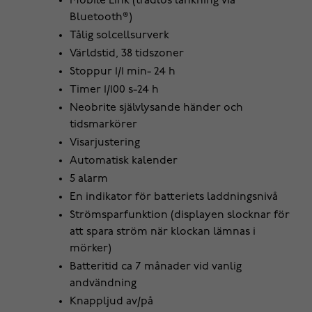
Mobile Link (trådlös länkning via
Bluetooth®)
Tålig solcellsurverk
Världstid, 38 tidszoner
Stoppur 1/1 min- 24 h
Timer 1/100 s-24 h
Neobrite självlysande händer och
tidsmarkörer
Visarjustering
Automatisk kalender
5 alarm
En indikator för batteriets laddningsnivå
Strömsparfunktion (displayen slocknar för
att spara ström när klockan lämnas i
mörker)
Batteritid ca 7 månader vid vanlig
andvändning
Knappljud av/på