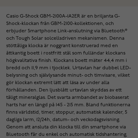
Casio G-Shock GBM-2100A-1A2ER är en briljanta G-
Shock-klockan från GBM-2100-kollektionen, och
erbjuder Smartphone Link-anslutning via Bluetooth®
och Tough Solar solcellsdriven mekanismen. Denna
stöttåliga klocka är noggrant konstruerad med en
åttkantig boett i rostfritt stål som fulländar klockans
högkvalitativa finish. Klockans boett mäter 44,4 mm i
bredd och 11,9 mm i tjocklek. Urtavlan har dubbel LED-
belysning och självlysande minut- och timvisare, vilket
gör klockan extremt lätt att läsa av under alla
förhållanden. Den ljusblått urtavlan skyddas av ett
tåligt mineralglas. Det svarta armbandet av biobaserat
harts har en längd på 145 - 215 mm. Bland funktionerna
finns världstid, timer, stoppur, automatisk kalender, 5
dagliga larm, 12/24h, datum- och veckodagsvisning.
Genom att ansluta din klocka till din smartphone via
Bluetooth får du enkel och automatisk tidshantering,