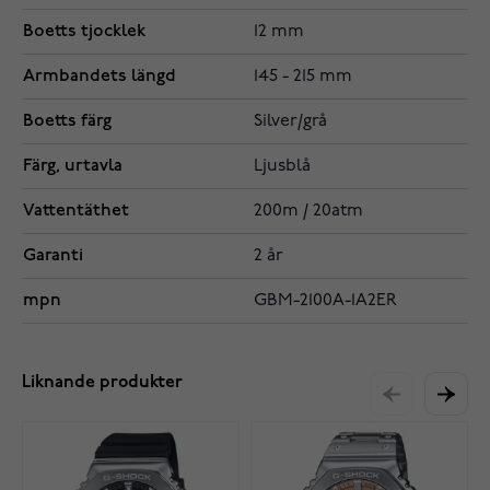
Boetts tjocklek
12 mm
Armbandets längd
145 - 215 mm
Boetts färg
Silver/grå
Färg, urtavla
Ljusblå
Vattentäthet
200m / 20atm
Garanti
2 år
mpn
GBM-2100A-1A2ER
Liknande produkter