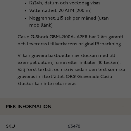
12/24h, datum och veckodag visas
Vattentäthet: 20 ATM (200 m)
Noggranhet: ±15 sek per månad (utan
mobillänk)
Casio G-Shock GBM-2100A-1A2ER har 2 års garanti
och levereras i tillverkarens originalförpackning.
Vi kan gravera bakboetten av klockan med till
exempel datum, namn eller initialer (10 tecken).
Välj först textstil och skriv sedan den text som ska
graveras in i textfältet. OBS! Graverade Casio
klockor kan inte returneras.
MER INFORMATION
SKU
63470