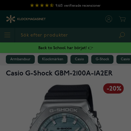
Hoppa till innehållet
9,613
verifierade recensioner
Cart
Sea
Back to School har börjat! 👉
Armbandsur
Klockmärken
Casio
G-Shock
Casio
Casio G-Shock GBM-2100A-1A2ER
-20%