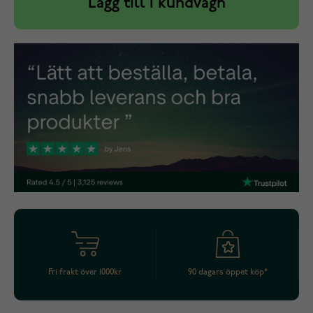
Lägg till i kundvagn
Fri frakt över 1000kr
90 dagars öppet köp*