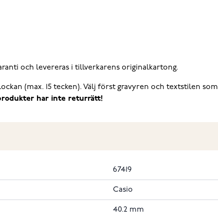
nti och levereras i tillverkarens originalkartong.
 klockan (max. 15 tecken). Välj först gravyren och textstilen
rodukter har inte returrätt!
67419
Casio
40.2 mm