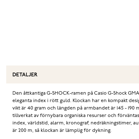
DETALJER
Den åttkantiga G-SHOCK-ramen på Casio G-Shock GMA-P2
eleganta index i rött guld. Klockan har en kompakt de
vikt är 40 gram och längden på armbandet är 145 - 19
tillverkat av förnybara organiska resurser och förvänt
index, världstid, alarm, kronograf, nedräkningstimer, a
är 200 m, så klockan är lämplig för dykning.