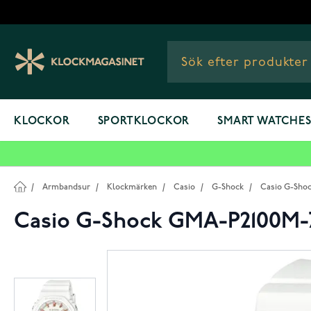
Hoppa till innehållet
KLOCKOR
SPORTKLOCKOR
SMART WATCHE
/
Armbandsur
/
Klockmärken
/
Casio
/
G-Shock
/
Casio G-Sho
Casio G-Shock GMA-P2100M