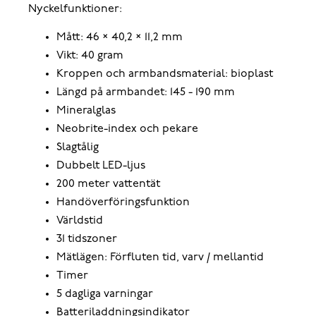
Nyckelfunktioner:
Mått: 46 × 40,2 × 11,2 mm
Vikt: 40 gram
Kroppen och armbandsmaterial: bioplast
Längd på armbandet: 145 - 190 mm
Mineralglas
Neobrite-index och pekare
Slagtålig
Dubbelt LED-ljus
200 meter vattentät
Handöverföringsfunktion
Världstid
31 tidszoner
Mätlägen: Förfluten tid, varv / mellantid
Timer
5 dagliga varningar
Batteriladdningsindikator