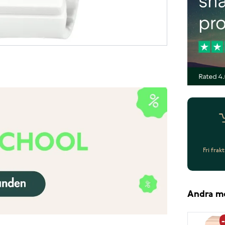
Fri frak
Andra m