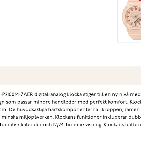
100M-7AER digital-analog klocka stiger till en ny nivå med
sign som passar mindre handleder med perfekt komfort. Kloc
0 mm. De huvudsakliga hartskomponenterna i kroppen, ramen 
as minska miljöpåverkan. Klockans funktioner inkluderar dub
utomatisk kalender och 12/24-timmarsvisning. Klockans batteri