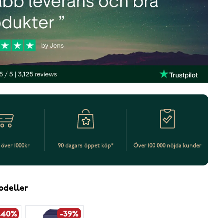
t över 1000kr
90 dagars öppet köp*
Över 100 000 nöjda kunder
odeller
-40%
-39%