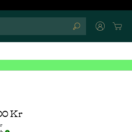
Cart
Search
00 Kr
r