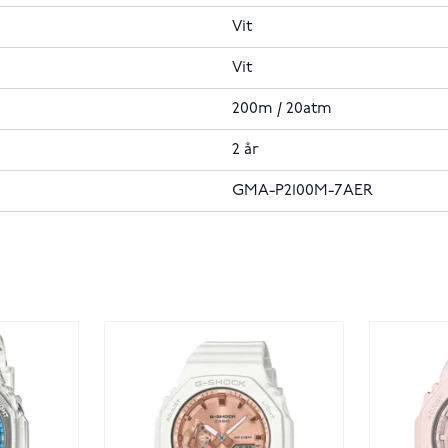
Vit
Vit
200m / 20atm
2 år
GMA-P2100M-7AER