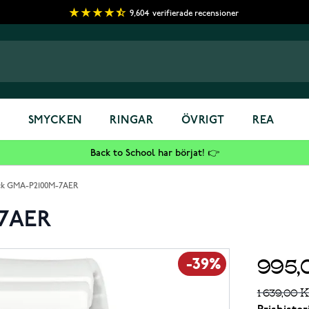
9,604
verifierade recensioner
S
SMYCKEN
RINGAR
ÖVRIGT
REA
Back to School har börjat! 👉
ck GMA-P2100M-7AER
-7AER
995,
-39%
1 639,00 K