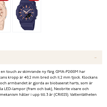
 en touch av skimrande ny färg. GMA-P2100M har
kans kropp är 40,2 mm bred och 11,2 mm tjock. Klockans
och armbandet är gjorda av biobaserat harts, som är
bla LED-lampor (fram och bak), Neobrite visare och
mekanism håller i upp till 3 år (CR1025). Vattentätheten