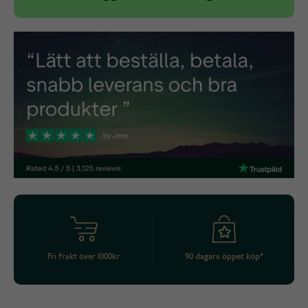
Fri frakt över 1000kr
90 dagars öppet köp*