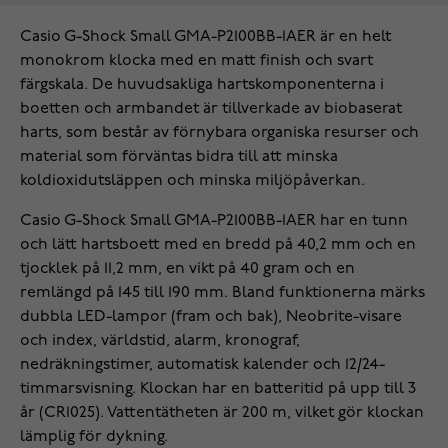
Casio G-Shock Small GMA-P2100BB-1AER är en helt
monokrom klocka med en matt finish och svart
färgskala. De huvudsakliga hartskomponenterna i
boetten och armbandet är tillverkade av biobaserat
harts, som består av förnybara organiska resurser och
material som förväntas bidra till att minska
koldioxidutsläppen och minska miljöpåverkan.
Casio G-Shock Small GMA-P2100BB-1AER har en tunn
och lätt hartsboett med en bredd på 40,2 mm och en
tjocklek på 11,2 mm, en vikt på 40 gram och en
remlängd på 145 till 190 mm. Bland funktionerna märks
dubbla LED-lampor (fram och bak), Neobrite-visare
och index, världstid, alarm, kronograf,
nedräkningstimer, automatisk kalender och 12/24-
timmarsvisning. Klockan har en batteritid på upp till 3
år (CR1025). Vattentätheten är 200 m, vilket gör klockan
lämplig för dykning.