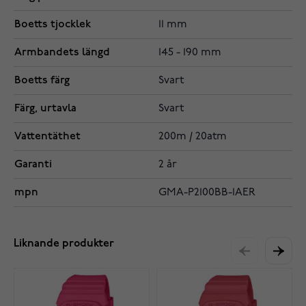
Boetts tjocklek
11 mm
Armbandets längd
145 - 190 mm
Boetts färg
Svart
Färg, urtavla
Svart
Vattentäthet
200m / 20atm
Garanti
2 år
mpn
GMA-P2100BB-1AER
Liknande produkter