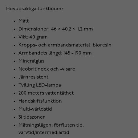
Huvudsakliga funktioner:
Mått
Dimensioner: 46 × 40,2 × 11,2 mm
Vikt: 40 gram
Kropps- och armbandsmaterial: bioresin
Armbandets längd: 145 - 190 mm
Mineralglas
Neobritindex och -visare
Järnresistent
Tvilling LED-lampa
200 meters vattentäthet
Handskiftsfunktion
Multi-världstid
31 tidszoner
Mätningslägen: förfluten tid,
varvtid/intermediärtid