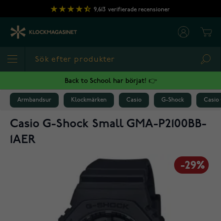
Hoppa till innehållet
9,613
verifierade recensioner
Cart
Sea
Back to School har börjat! 👉
Armbandsur
Klockmärken
Casio
G-Shock
Casio
Casio G-Shock Small GMA-P2100BB-
1AER
-29%