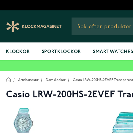
Hoppa till innehållet
KLOCKOR
SPORTKLOCKOR
SMART WATCHE
/
Armbandsur
/
Damklockor
/
Casio LRW-200HS-2EVEF Transparent
Casio LRW-200HS-2EVEF Tran