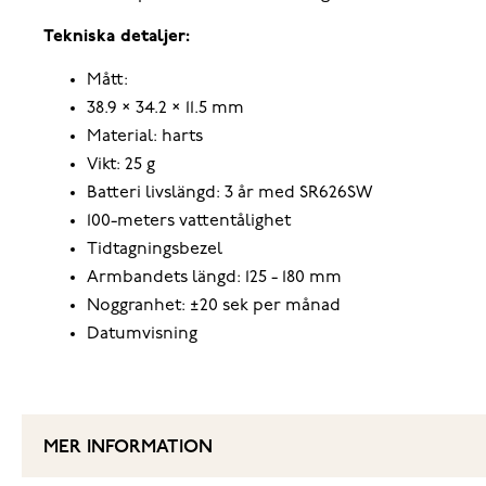
‌Tekniska detaljer:
‌Mått:
‌38.9 × 34.2 × 11.5 mm
‌Material: harts
‌Vikt: 25 g
Batteri livslängd: 3 år med SR626SW‌
‌100-meters vattentålighet
‌Tidtagningsbezel
Armbandets längd: 125 - 180 mm ‌
Noggranhet: ±20 sek per månad
‌Datumvisning
MER INFORMATION