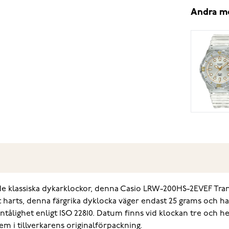
Andra m
av de klassiska dykarklockor, denna ‌Casio LRW-200HS-2EVEF 
at harts, denna färgrika dyklocka väger endast 25 grams och h
ntålighet enligt ISO 22810. Datum finns vid klockan tre och h
em i tillverkarens originalförpackning.