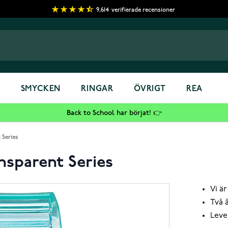
9,614
verifierade recensioner
S
SMYCKEN
RINGAR
ÖVRIGT
REA
Back to School har börjat! 👉
 Series
sparent Series
Vi är
Två 
Leve