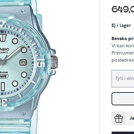
649,
Ej i lager
Bevaka pr
Vi kan kon
Prenumere
postadress
Ja