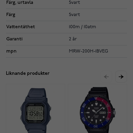
Färg, urtavla
Svart
Färg
Svart
Vattentäthet
100m / 10atm
Garanti
2 år
mpn
MRW-200H-1BVEG
Liknande produkter