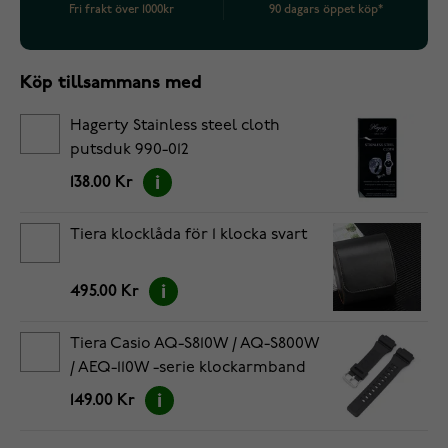
Fri frakt över 1000kr
90 dagars öppet köp*
Köp tillsammans med
Hagerty Stainless steel cloth
putsduk 990-012
138.00 Kr
Tiera klocklåda för 1 klocka svart
495.00 Kr
Tiera Casio AQ-S810W / AQ-S800W
/ AEQ-110W -serie klockarmband
svart
149.00 Kr