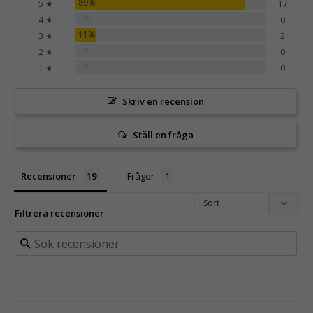
89%
5 ★
17
0%
4 ★
0
11%
3 ★
2
0%
2 ★
0
0%
1 ★
0
Skriv en recension
Ställ en fråga
Recensioner
Frågor
Filtrera recensioner