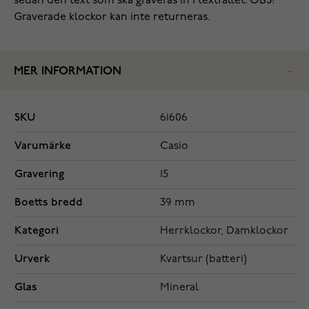
sedan den text som ska graveras in i textfältet. OBS!
Graverade klockor kan inte returneras.
MER INFORMATION
SKU
61606
Varumärke
Casio
Gravering
15
Boetts bredd
39 mm
Kategori
Herrklockor, Damklockor
Urverk
Kvartsur (batteri)
Glas
Mineral