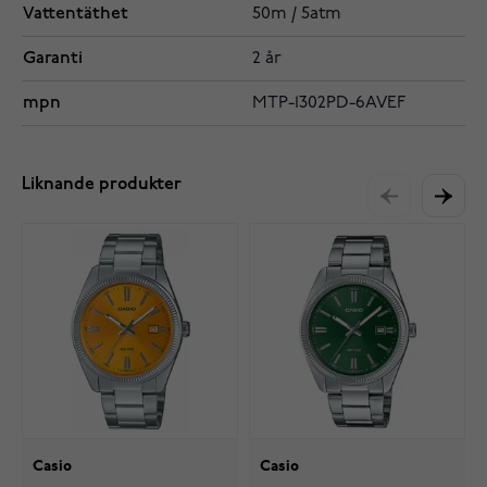
Vattentäthet
50m / 5atm
Garanti
2 år
mpn
MTP-1302PD-6AVEF
Liknande produkter
Casio
Casio