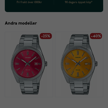
Fri frakt över 1000kr
90 dagars öppet köp*
Andra modeller
-25%
-40%