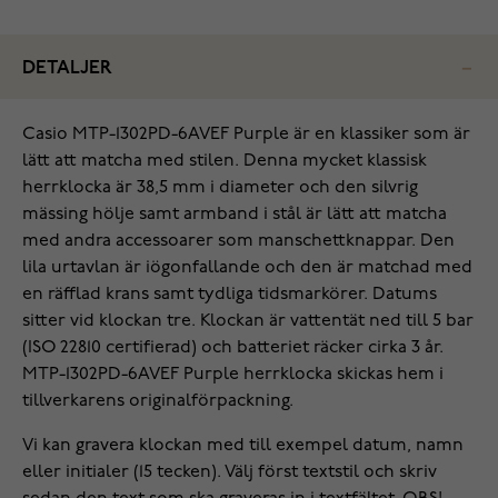
DETALJER
Casio MTP-1302PD-6AVEF Purple är en klassiker som är
lätt att matcha med stilen. Denna mycket klassisk
herrklocka är 38,5 mm i diameter och den silvrig
mässing hölje samt armband i stål är lätt att matcha
med andra accessoarer som manschettknappar. Den
lila urtavlan är iögonfallande och den är matchad med
en räfflad krans samt tydliga tidsmarkörer. Datums
sitter vid klockan tre. Klockan är vattentät ned till 5 bar
(ISO 22810 certifierad) och batteriet räcker cirka 3 år.
MTP-1302PD-6AVEF Purple herrklocka skickas hem i
tillverkarens originalförpackning.
Vi kan gravera klockan med till exempel datum, namn
eller initialer (15 tecken). Välj först textstil och skriv