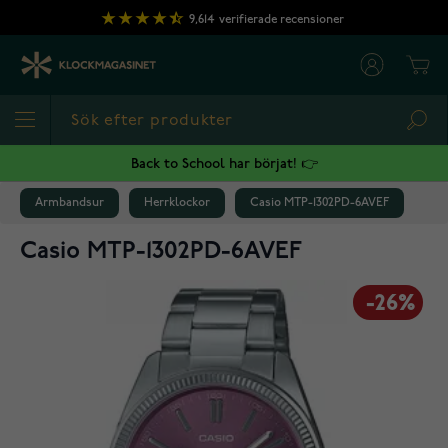
Hoppa till innehållet
9,614
verifierade recensioner
Cart
Sea
Back to School har börjat! 👉
Armbandsur
Herrklockor
Casio MTP-1302PD-6AVEF
Casio MTP-1302PD-6AVEF
-26%